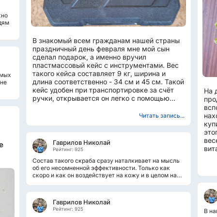
жно
дям
В знакомый всем гражданам нашей страны
праздничный день февраля мне мой сын
сделал подарок, а именно вручил
пластмассовый кейс с инструментами. Вес
такого кейса составляет 9 кг, ширина и
омых
длина соответственно - 34 см и 45 см. Такой
 не
кейс удобен при транспортировке за счёт
На 
ручки, открывается он легко с помощью
про
двух защёлок. Его комплектация...
всп
нах
Читать запись...
куп
это
вес
Гаврилов Николай
е
вит
Рейтинг: 925
был
Состав такого скраба сразу наталкивает на мысль
об его несомненной эффективности. Только как
скоро и как он воздействует на кожу и в целом на
организм можно узнать только...
Гаврилов Николай
Рейтинг: 925
В на