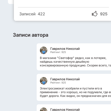
Записей 422
925
Записи автора
Гаврилов Николай
Рейтинг: 925
В магазине "Светофор" редко, как в лотерее,
найдешь качественную дешёвую
консервированную продукцию. Скорее всего, т
консервы в виде каш, мясных тушёнок, даже
рыбных...
Гаврилов Николай
Рейтинг: 925
Электросамокат изобрели и пустили его в
применение - это хорошо, но не подумали, где 
будет дорога. Как видно, он предназначен для е
по ровной асфальтированной...
Гаврилов Николай