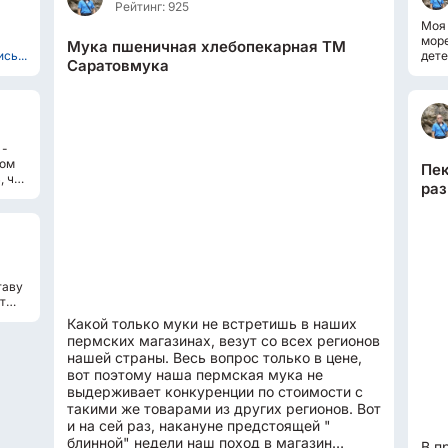
Рейтинг: 925
Моя 
море
Мука пшеничная хлебопекарная ТМ
сь...
дете
Саратовмука
прот
 -
ном
Пек
, что
раз
таву
т
Какой только муки не встретишь в наших
пермских магазинах, везут со всех регионов
нашей страны. Весь вопрос только в цене,
вот поэтому наша пермская мука не
выдерживает конкуренции по стоимости с
такими же товарами из других регионов. Вот
и на сей раз, накануне предстоящей "
блинной" недели наш поход в магазин
В п