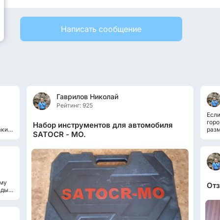
Написать сообщение
Гаврилов Николай
Рейтинг: 925
Если
горо
Набор инструментов для автомобиля
акие
разм
SATOCR - MO.
есть
ему
Отз
зды