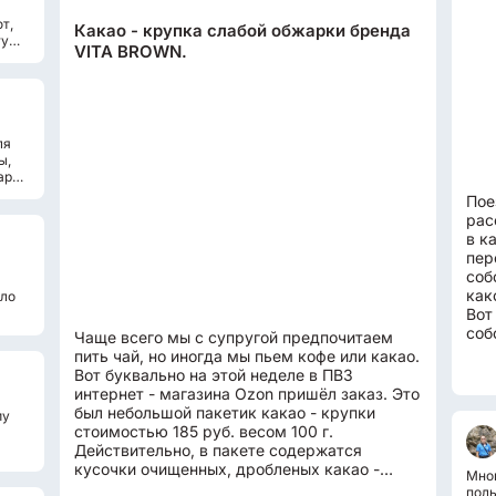
т,
Какао - крупка слабой обжарки бренда
тую
VITA BROWN.
ля
ы,
аров
Пое
рас
в к
пер
соб
как
оло
Вот
соб
Чаще всего мы с супругой предпочитаем
лит
пить чай, но иногда мы пьем кофе или какао.
Вот буквально на этой неделе в ПВЗ
интернет - магазина Ozon пришёл заказ. Это
был небольшой пакетик какао - крупки
му
стоимостью 185 руб. весом 100 г.
Действительно, в пакете содержатся
кусочки очищенных, дробленых какао -
Мног
бобов, малорастворимых в воде. От чего...
пол