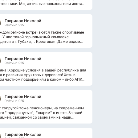
твенники. Мы, активные пользователи инета
о помогаем им, чтобы...
Гаврилов Николай
Рейтинг: 925
ждом регионе встречаются такие спортивные
. У нас такой горнолыжный комплекс
дится в г. Губаха, г. Крестовая. Даже рядом
зжая на машине, восторгаешься...
Гаврилов Николай
Рейтинг: 925
яна! Хорошие условия в вашей республике для
а и развития фруктовых деревьев! Хоть в
м частном подворье или в каком - либо АПК
о полакомиться разными...
Гаврилов Николай
Рейтинг: 925
 супругой тоже пенсионеры, на современном
ге " продвинутые", "шарим" в инете. За всей
ацией, связанной со звонками на наши
оиды, слежу я. Поступающие...
Гаврилов Николай