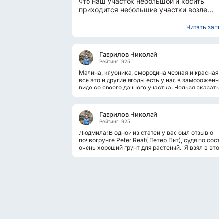
что наш участок небольшой и косить
приходится небольшие участки возле
забора и тропинки в междурядьях.
Поэтому...
Читать запи
Гаврилов Николай
Рейтинг: 925
Малина, клубника, смородина черная и красная
все это и другие ягоды есть у нас в заморожен
виде со своего дачного участка. Нельзя сказать
едим эти ягоды каждый...
Гаврилов Николай
Рейтинг: 925
Людмила! В одной из статей у вас был отзыв о
почвогрунте Peter Reat( Петер Пит), судя по сос
очень хороший грунт для растений. Я взял в это
раз с биогумусом, состав...