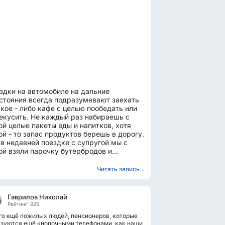
здки на автомобиле на дальние
стояния всегда подразумевают заехать
акое - либо кафе с целью пообедать или
екусить. Не каждый раз набираешь с
ой целые пакеты еды и напитков, хотя
ой - то запас продуктов берешь в дорогу.
 в недавней поездке с супругой мы с
ой взяли парочку бутербродов и
ровую бутылку воды....
Читать запись...
Гаврилов Николай
Рейтинг: 925
о ещё пожилых людей, пенсионеров, которые
ьзуются ещё кнопочными телефонами, как наши