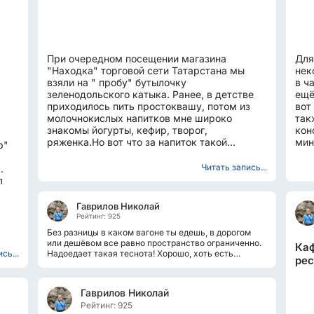
При очередном посещении магазина
Для
"Находка" торговой сети Татарстана мы
нек
взяли на " пробу" бутылочку
в ч
зеленодольского катыка. Ранее, в детстве
ещё
приходилось пить простоквашу, потом из
вот
молочнокислых напитков мне широко
так
знакомы йогурты, кефир, творог,
кон
ряженка.Но вот что за напиток такой
мин
р"
- пришлось вспомнить из интернета. С
вер
давних пор...
Читать запись...
.
л
Гаврилов Николай
Рейтинг: 925
Без разницы в каком вагоне ты едешь, в дорогом
или дешёвом все равно пространство ограниченно.
Каф
сь...
Надоедает такая теснота! Хорошо, хоть есть
рес
остановки, стоянки поезда в...
Гаврилов Николай
Рейтинг: 925