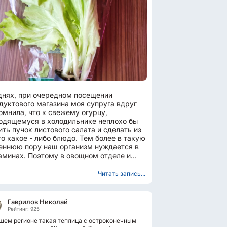
днях, при очередном посещении
дуктового магазина моя супруга вдруг
омнила, что к свежему огурцу,
одящемуся в холодильнике неплохо бы
ить пучок листового салата и сделать из
го какое - либо блюдо. Тем более в такую
еннюю пору наш организм нуждается в
аминах. Поэтому в овощном отделе и
 куплен этот самый...
Читать запись...
Гаврилов Николай
Рейтинг: 925
шем регионе такая теплица с остроконечным