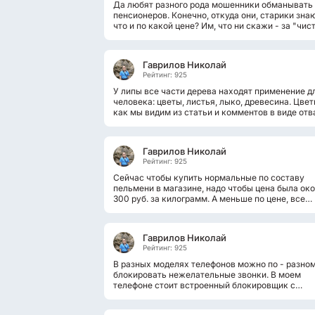
Да любят разного рода мошенники обманывать
пенсионеров. Конечно, откуда они, старики знаю
что и по какой цене? Им, что ни скажи - за "чис
монету" принимают! А на самом...
Гаврилов Николай
Рейтинг: 925
У липы все части дерева находят применение д
человека: цветы, листья, лыко, древесина. Цвет
как мы видим из статьи и комментов в виде отв
и добавок в сам, листья...
Гаврилов Николай
Рейтинг: 925
Сейчас чтобы купить нормальные по составу
пельмени в магазине, надо чтобы цена была ок
300 руб. за килограмм. А меньше по цене, все
суррогат будет попадаться. Мы для...
Гаврилов Николай
Рейтинг: 925
В разных моделях телефонов можно по - разно
блокировать нежелательные звонки. В моем
телефоне стоит встроенный блокировщик с
ярлыком безопасность. Каждый день вижу...