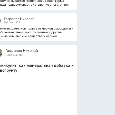
ком называется "Капелька". Такая форма
ицы подразумевает скатывание снега, он не
рживается на таком уклоне....
Гаврилов Николай
Рейтинг: 925
многих дачников польза от черной смородины -
общеизвестный факт. Витамины и другие
зные химические вещества у черной
одины содержатся как в ягодах,...
Гаврилов Николай
Рейтинг: 925
микулит, как минеральная добавка к
вогрунту