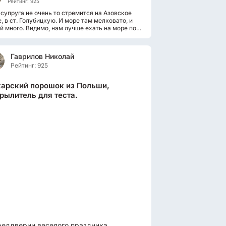
Рейтинг: 925
супруга не очень то стремится на Азовское
, в ст. Голубицкую. И море там мелковато, и
й много. Видимо, нам лучше ехать на море по
оренной дорожке. А это...
Гаврилов Николай
Рейтинг: 925
арский порошок из Польши,
рылитель для теста.
реддверии веселого праздника