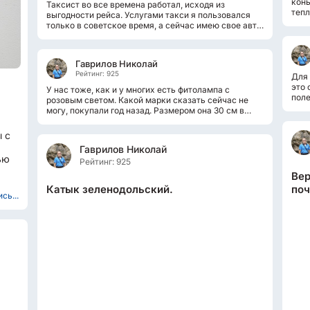
конь
Таксист во все времена работал, исходя из
тепл
выгодности рейса. Услугами такси я пользовался
заде
только в советское время, а сейчас имею свое авто,
поэтому крайне редко использую...
Гаврилов Николай
Рейтинг: 925
Для 
это 
У нас тоже, как и у многих есть фитолампа с
поле
розовым светом. Какой марки сказать сейчас не
смор
могу, покупали год назад. Размером она 30 см в
длину, на оконный проем в 120 см это...
 с
Гаврилов Николай
ью
Рейтинг: 925
Вер
.
Катык зеленодольский.
поч
сь...