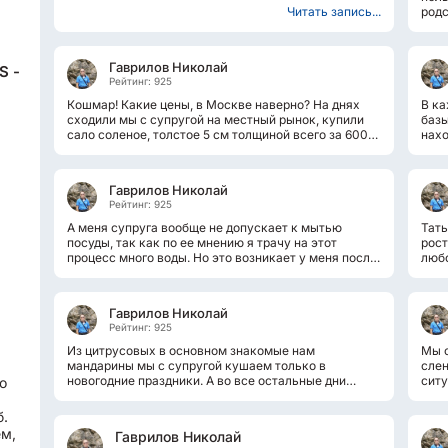
Читать запись...
родс
част
Гаврилов Николай
S -
Рейтинг: 925
Кошмар! Какие цены, в Москве наверно? На днях
В ка
сходили мы с супругой на местный рынок, купили
базы
сало соленое, толстое 5 см толщиной всего за 600
нахо
руб / кг. Также купили там же...
прое
Гаврилов Николай
Рейтинг: 925
А меня супруга вообще не допускает к мытью
Тать
посуды, так как по ее мнению я трачу на этот
рост
процесс много воды. Но это возникает у меня после
любо
такой " химии" сделать посуду чище....
можн
Гаврилов Николай
Рейтинг: 925
Из цитрусовых в основном знакомые нам
Мы с
мандарины мы с супругой кушаем только в
слен
новогодние праздники. А во все остальные дни
ситу
о
витамины получаем от заготовленных летом...
андр
б.
ем,
Гаврилов Николай