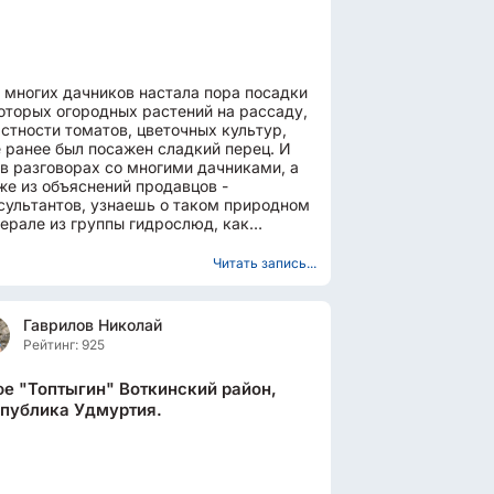
 многих дачников настала пора посадки
оторых огородных растений на рассаду,
астности томатов, цветочных культур,
 ранее был посажен сладкий перец. И
 в разговорах со многими дачниками, а
же из объяснений продавцов -
сультантов, узнаешь о таком природном
ерале из группы гидрослюд, как
микулит. Его мелкие ...
Читать запись...
Гаврилов Николай
Рейтинг: 925
е "Топтыгин" Воткинский район,
публика Удмуртия.