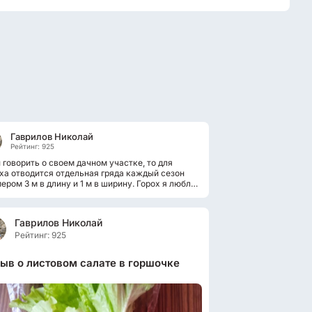
Гаврилов Николай
Рейтинг: 925
 говорить о своем дачном участке, то для
ха отводится отдельная гряда каждый сезон
ером 3 м в длину и 1 м в ширину. Горох я люблю
 с детства и в основном...
Гаврилов Николай
Рейтинг: 925
ыв о листовом салате в горшочке