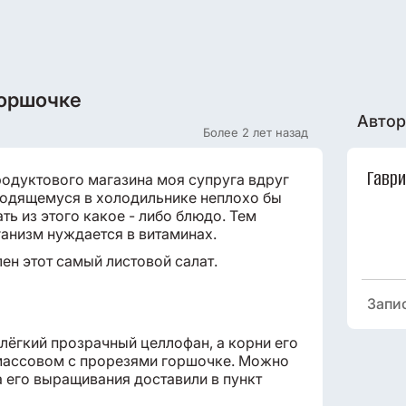
горшочке
Автор
Более 2 лет назад
Гавр
родуктового магазина моя супруга вдруг
аходящемуся в холодильнике неплохо бы
ть из этого какое - либо блюдо. Тем
анизм нуждается в витаминах.
ен этот самый листовой салат.
Запи
 лёгкий прозрачный целлофан, а корни его
тмассовом с прорезями горшочке. Можно
а его выращивания доставили в пункт