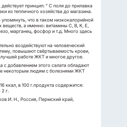
, действует принцип: " С поля до прилавка
ки из тепличного хозяйства до магазина.
о упомянуть, что в таком низкокалорийной
веществ, а именно: витамины C, B, K, E,
езо, марганец, фосфор и т.д. Много здесь
тельно воздействуют на человеческий
тему, повышают свёртываемость крови,
 лучшей работе ЖКТ и многое другое.
да с добавлением этого салата обладают
же некоторым людям с болезнями ЖКТ
16 ккал, в 100 г.продукта содержится:
 2 г.
ов И. Н., Россия, Пермский край,