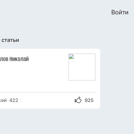
Войти
 статьи
илов Николай
сей 422
925