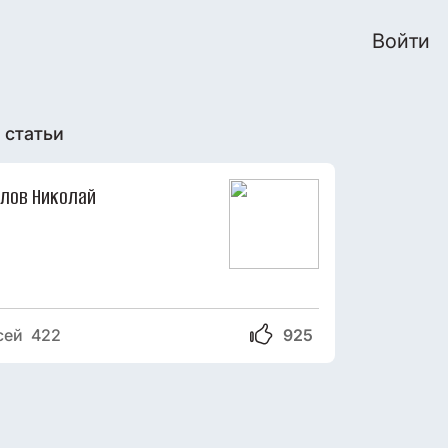
Войти
 статьи
илов Николай
сей 422
925