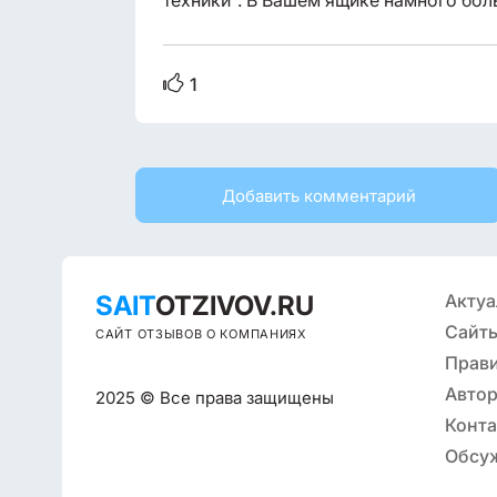
техники". В Вашем ящике намного бол
1
Добавить комментарий
SAIT
OTZIVOV.RU
Актуа
Сайты
САЙТ ОТЗЫВОВ О КОМПАНИЯХ
Прав
Автор
2025 © Все права защищены
Конт
Обсу