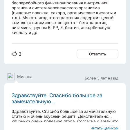
бесперебойного функционирования внутренних
органов и систем человеческого организма
(пищевые волокна, сахара, органические кислоты и
т.д.). Мякоть ягод этого растения содержит целый
комплекс витаминных веществ – бета-каротин,
витамины группы В, РР, Е, биотин, аскорбиновую
кислоту и др.
3
Ответить
Милана
Более 3 лет назад
Здравствуйте. Спасибо большое за
замечательную...
Здравствуйте. Спасибо большое за замечательную
статью и очень вкусный рецепт. Действительно
клубника очень полезная ягода. Согласна с вами что
лучше кушать натуральную без химии, прям с
Читать целиком