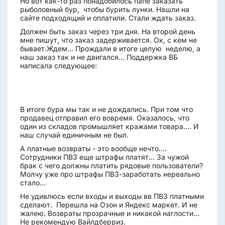
Но вот как-то раз понадобилось папе заказать
рыболовный бур, чтобы бурить лунки. Нашли на
сайте подходящий и оплатили. Стали ждать заказ.
Должен быть заказ через три дня. На второй день
мне пишут, что заказ задерживается. Ок, с кем не
бывает.Ждем... Прождали в итоге целую неделю, а
наш заказ так и не двигался... Поддержка ВБ
написала следующее:
В итоге бура мы так и не дождались. При том что
продавец отправил его вовремя. Оказалось, что
один из складов промышляет кражами товара.... И
наш случай единичным не был.
А платные возвраты - это вообще нечто....
Сотрудники ПВЗ еще штрафы платят... За чужой
брак с чего должны платить рядовые пользователи?
Молчу уже про штрафы ПВЗ-заработать нереально
стало...
Не удивлюсь если входы и выходы вв ПВЗ платными
сделают. Перешла на Озон и Яндекс маркет. И не
жалею. Возвраты прозрачные и никакой наглости...
Не рекомендую Вайлдберриз.