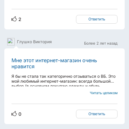
грядки. А ведь клубника очень полезна и для
диабетиков. Она помогает снижать уровень
сахара...
2
Ответить
Глушко Виктория
Более 2 лет назад
Мне этот интернет-магазин очень
нравится
Я бы не стала так категорично отзываться о ВБ. Это
мой любимый интернет-магазин: всегда большой
выбор (в основном покупаю одежду и обувь,
периодически - бижутерию, текстиль для дома,
Читать целиком
корм и вещи для кошек, мягкие игрушки,
постельное белье, взяла даже как-то напиток
Фанта). Да, я...
0
Ответить