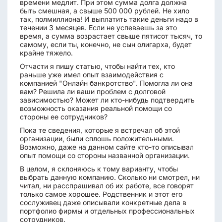
времени медлит. При этом сумма долга должна
быть смешная, а свыше 500 000 рублей. Не хило
так, полмиллиона! И выплатить такие деньги надо в
течении 3 месяцев. Если не успеваешь за это
время, а сумма возрастает свыше пятисот тысяч, то
самому, если ты, конечно, не сын олигарха, будет
крайне тяжело.
Отчасти я пишу статью, чтобы найти тех, кто
раньше уже имел опыт взаимодействия с
компанией "Онлайн банкротство". Помогла ли она
вам? Решила ли ваши проблем с долговой
зависимостью? Может ли кто-нибудь подтвердить
возможность оказания реальной помощи со
стороны ее сотрудников?
Пока те сведения, которые я встречал об этой
организации, были сплошь положительными.
Возможно, даже на данном сайте кто-то описывал
опыт помощи со стороны названной организации.
В целом, я склоняюсь к тому варианту, чтобы
выбрать данную компанию. Сколько ни смотрел, ни
читал, ни расспрашивал об их работе, все говорят
только самое хорошее. Родственник и этот его
сослуживец даже описывали конкретные дела в
портфолио фирмы и отдельных профессиональных
сотрудников.