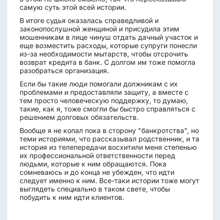
самую суть этой всей истории.
В итоге судья оказалась справедливой и
законопослушной женщиной и присудила этим
мошенникам в лице чинуш отдать дачный участок и
еще возместить расходы, которые супруги понесли
из-за необходимости мытарств, чтобы отсрочить
возврат кредита в банк. С долгом им тоже помогла
разобраться организация.
Если бы такие люди помогали должникам с их
проблемами и предоставляли защиту, а вместе с
тем просто человеческую поддержку, то думаю,
такие, как я, тоже смогли бы быстро справляться с
решением долговых обязательств.
Вообще я не копал пока в сторону "банкротства", но
теми историями, что рассказывал родственник, и та
история из телепередачи восхитили меня степенью
их профессиональной ответственности перед
людьми, которые к ним обращаются. Пока
сомневаюсь и до конца не убежден, что идти
следует именно к ним. Все-таки истории тоже могут
выглядеть специально в таком свете, чтобы
побудить к ним идти клиентов.