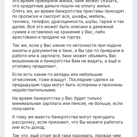
это время приобрели жильё, банк может сказать,
что кредитные деньги пошли на оплату жилья.
Опять же, во время банкротства приставы приходят
по прописке и смотрят всё, шкафы, мебель,
технику, телефон, драгоценности, шубы, гараж и так
далее. Всё это может быть описано в денежной
сумме и оставлено на хранение у Вас, либо
арестовано и продано на торгах.
Так же, если у Вас какие-то неточности при подаче
анкеты и документов в банк, и Вы где-то приврали в
работе или в зарплате, банк может объявить Вас
мошенников и банкротства Вам не видать, а ещё и
уголовку приделают.
Если есть какие-то вклады или небольшие
отчисления, тоже взыщут. Последние сделки за
предыдущие годы могут быть оспорены и признаны
недействительными.
На время банкротства у Вас будет только
минимальная зарплата или пенсия, не больше, если
получаете.
К тому же вместо банкротства могут присудить
рассрочку, если признают, что Вы можете работать
или есть доход.
Так что, ещё стоит всё таки подумать, прежде чем