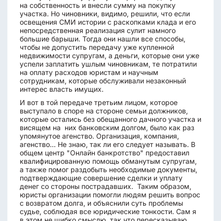
на собственность и внесли сумму на покупку
участка. Но чиновники, видимо, решили, что если
освещения СМИ истории с раскопками клада и его
непосредственная реализация сулит намного
большие барыши. Тогда они нашли все способы,
чтобы не допустить передачу уже купленной
недвижимости супругам, а деньги, которые они уже
успели заплатить ушлым чиновникам, те потратили
на оплату расходов юристам и научным
сотрудникам, которые обслуживали незаконный
интерес власть имущих.
И вот в той передаче третьим лицом, которое
выступало в споре на стороне семьи должников,
которые остались без обещанного дачного участка и
висящем на них банковским долгом, было как раз
упомянутое агенство. Организация, компания,
агенство... Не знаю, так ли его следует называть. В
общем центр "Онлайн банкротство" предоставил
квалифицированную помощь обманутым супругам,
а также помог раздобыть необходимые документы,
подтверждающие совершение сделки и уплату
денег со стороны пострадавших. Таким образом,
юристы организации помогли людям решить вопрос
с возвратом долга, и объяснили суть проблемы
судье, соблюдая все юридические тонкости. Сам я
в этом не шибко смыслю, так что пересказываю