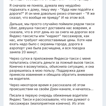
Я сначала не поняла, думала ему неудобно
подъехать к дому, пишу ему - "Куда нам подойти к
дороге?" И он мне довольно резко отвечает - "Я же
сказал, что вообще не приеду" И на этом всё.
Дальше, мы просто случайно поймали рядом такси
Uber, девушка-таксист доставила нас вовремя, и
сказала, что в этот день из-за снега на дорогах все
Яндекс-таксисты или "кидают" пассажиров, как
нас, или требуют несопоставимые цены. Хотя нам
ехать надо было с окраины города, дорога в
аэропорт уже была расчищена, и вся поездка
заняла 20 минут.
Через сутки в приложении Яндекса-такси с меня
попытались списать деньги за ложный вызов такси.
Конечно я возмутилась, объяснила ситуацию, и она
разрешилась в мою пользу. Поддержка даже
принесла извинения и обещала обратить внимание
на водителя.
Через некоторое время я рассказала об этом
происшествии на своём Дзен-канале, и началось...
Писали в первую очередь обиженные водители
Яндекс Такси и рассказывали, что они думают о
пассажирах (малоприятное конечно). Из этих