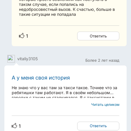
таком случае, если попались на
недобросовестный вызов. К счастью, больше в
такие ситуации не попадала
1
Ответить
vitaliy3105
Более 2 лет назад
А у меня своя история
Не знаю что у вас там за такси такое. Точнее что за
ребятишки там работают. Я в своём небольшом
городке с таким не сталкивался. Я с таксистами в
переписку не вступаю. Не приехал - жалоба в
Читать целиком
поддержку. Отказался везти - жалоба. Не захотел
убирать детское кресло - жалоба. И так далее....
1
Ответить