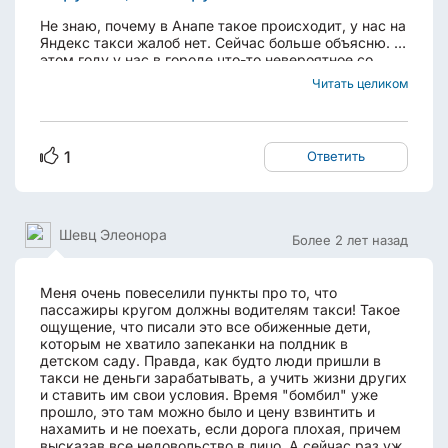
Не знаю, почему в Анапе такое происходит, у нас на
Яндекс такси жалоб нет. Сейчас больше объясню. В
этом году у нас в городе что-то невероятное со
снегоуборкой творилось. Кто-то там тренд выиграл
Читать целиком
или не выиграл, суть в том, что снег убирать всю
зиму никто не торопился. А потом начался...
1
Ответить
Шевц Элеонора
Более 2 лет назад
Меня очень повеселили пункты про то, что
пассажиры кругом должны водителям такси! Такое
ощущение, что писали это все обиженные дети,
которым не хватило запеканки на полдник в
детском саду. Правда, как будто люди пришли в
такси не деньги зарабатывать, а учить жизни других
и ставить им свои условия. Время "бомбил" уже
прошло, это там можно было и цену взвинтить и
нахамить и не поехать, если дорога плохая, причем
высказав все недовольство в лицо. А сейчас раз уж