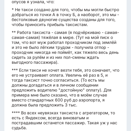
опусов я узнала, что:
* Не такси создано для того, чтобы мы могли быстро
добраться из точки А в точку Б, а наоборот, это мы -
бестолковые двуногие существа созданы для того,
чтобы приносить прибыль таксистам.
** Работа таксиста - самая (я подчёркиваю - самая-
самая-самая) тяжёлая в мире. (Тут на мой писк о
том, что вот муж работал проходчиком под землёй
и это не было лёгким трудом - получила отпор -
проходчик никогда не поймёт, как тяжело весь день
сидеть за рулём и из них пол-смены ждать
выгодного пассажира).
*** Если такси не хочет везти тебя, это означает, что
его не устраивает оплата. Увеличь её раз в 5, и
тогда таксист точно согласиться. (То есть мы
должны догадаться и в личном сообщении
предложить водителю "достойную" оплату). Для
примера мне было сказано, что в моём случае
вместо стандартных 600 руб до аэропорта, я
должна была предложить 3 тыс.
**** Во всех неувязках таксиста с агрегатором, то
есть с Яндексом, всегда виноватым и
пострадавшим останется пассажир. Такая уж у нас
судьба.