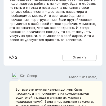
подряжаетесь работать на контору, будьте любезны
не ныть о тяготах и невзгодах, а выполнять свои
прямые обязанности -- доставить пассажира в
необходимое место. А то все такие бедные и
несчастные, перетруженные. Если другой человек
промолчит о всей своей тяжести рабочих моментов,
это не означает, что так все прекрасно. И когда
пассажир оплачивает поездку, то хочет получить
услугу за деньги, а не монолог в свой адрес. А то и
вовсе не удосужатся приехать за клиентом.
2
Ответить
Юг- Север
Более 2 лет назад
Вот все эти пункты какими должны быть
пассажиры я и почерпнула из комментариев
водителей, правда я считаю их малость
неадекватными)) Были и нормальные таксисты,
которые просто объяснили как поступать в