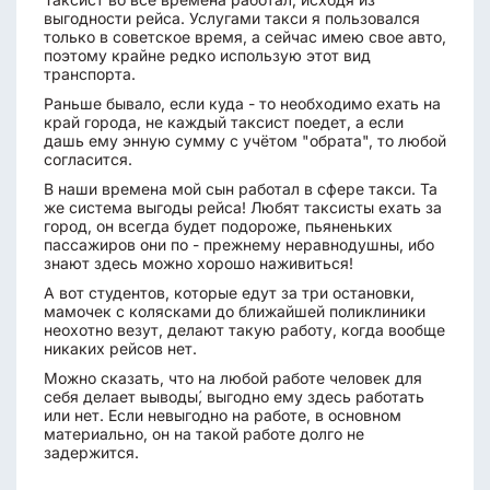
выгодности рейса. Услугами такси я пользовался
только в советское время, а сейчас имею свое авто,
поэтому крайне редко использую этот вид
транспорта.
Раньше бывало, если куда - то необходимо ехать на
край города, не каждый таксист поедет, а если
дашь ему энную сумму с учётом "обрата", то любой
согласится.
В наши времена мой сын работал в сфере такси. Та
же система выгоды рейса! Любят таксисты ехать за
город, он всегда будет подороже, пьяненьких
пассажиров они по - прежнему неравнодушны, ибо
знают здесь можно хорошо наживиться!
А вот студентов, которые едут за три остановки,
мамочек с колясками до ближайшей поликлиники
неохотно везут, делают такую работу, когда вообще
никаких рейсов нет.
Можно сказать, что на любой работе человек для
себя делает выводы́, выгодно ему здесь работать
или нет. Если невыгодно на работе, в основном
материально, он на такой работе долго не
задержится.