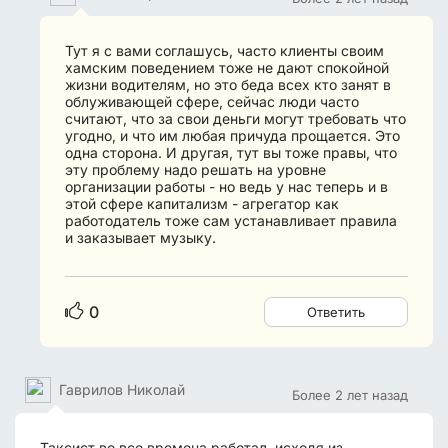
Тут я с вами соглашусь, часто клиенты своим
хамским поведением тоже не дают спокойной
жизни водителям, но это беда всех кто занят в
облуживающей сфере, сейчас люди часто
считают, что за свои деньги могут требовать что
угодно, и что им любая причуда прощается. Это
одна сторона. И другая, тут вы тоже правы, что
эту проблему надо решать на уровне
организации работы - но ведь у нас теперь и в
этой сфере капитализм - агрегатор как
работодатель тоже сам устанавливает правила
и заказывает музыку.
0
Ответить
Гаврилов Николай
Более 2 лет назад
Таксист во все времена работал, исходя из