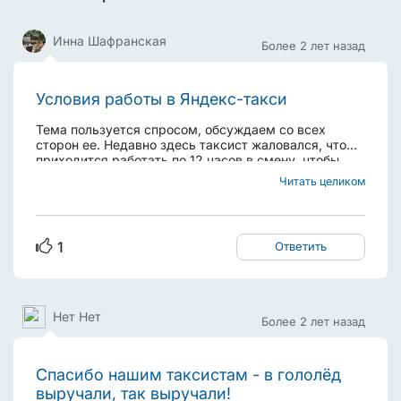
Инна Шафранская
Более 2 лет назад
Условия работы в Яндекс-такси
Тема пользуется спросом, обсуждаем со всех
сторон ее. Недавно здесь таксист жаловался, что
приходится работать по 12 часов в смену, чтобы
окупить расходы и хоть что-то заработать. А
Читать целиком
человеку уже за 50 лет, он вынужден таксовать,
потому что в этом возрасте работу найти трудно. И
конечно...
1
Ответить
Нет Нет
Более 2 лет назад
Спасибо нашим таксистам - в гололёд
выручали, так выручали!