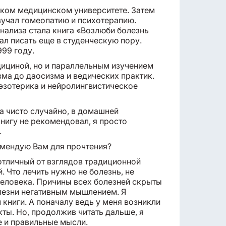
ком медицинском университете. Затем
зучал гомеопатию и психотерапию.
анализа стала книга «Возлюби болезнь
л писать еще в студенческую пору.
999 году.
дициной, но и параллельным изучением
зма до даосизма и ведических практик.
эзотерика и нейролингвистическое
а чисто случайно, в домашней
книгу не рекомендовал, я просто
.
комендую Вам для прочтения?
отличный от взглядов традиционной
 Что лечить нужно не болезнь, не
 человека. Причины всех болезней скрыты
олезни негативным мышлением. Я
 книги. А поначалу ведь у меня возникли
екты. Но, продолжив читать дальше, я
ые и правильные мысли.