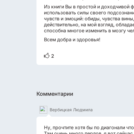
Из книги Вы в простой и доходчивой ф
использовать силы своего подсознания
чувств и эмоций: обиды, чувства вины
действительно, на мой взгляд, облад
способна многое изменить в мозгу че
Всем добра и здоровья!
2
Комментарии
Вербицкая Людмила
Ну, прочтите хотя бы по диагонали что 
Там очень много перлов, я вот сейчас