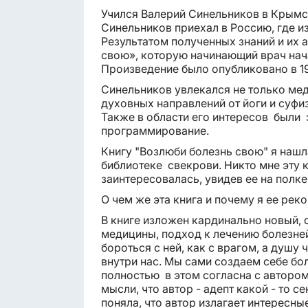
Учился Валерий Синельников в Крымс
Синельников приехал в Россию, где и
Результатом полученных знаний и их 
свою», которую начинающий врач нача
Произведение было опубликовано в 1
Синельников увлекался не только ме
духовных направлений от йоги и суфи
Также в области его интересов были 
программирование.
Книгу "Возлюби болезнь свою" я нашл
библиотеке свекрови. Никто мне эту 
заинтересовалась, увидев ее на полке
О чем же эта книга и почему я ее ре
В книге изложен кардинально новый, 
медицины, подход к лечению болезней.
бороться с ней, как с врагом, а душу
внутри нас. Мы сами создаем себе б
полностью в этом согласна с автором
мысли, что автор - адепт какой - то с
поняла, что автор излагает интересн