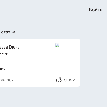
Войти
 статьи
еева Елена
айтер
нск
сей 107
9 952