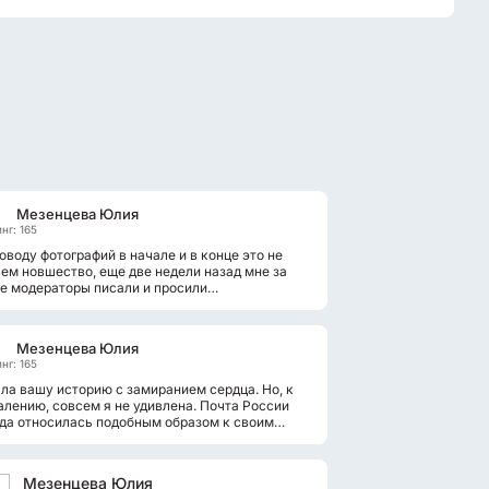
Мезенцева Юлия
нг: 165
оводу фотографий в начале и в конце это не
ем новшество, еще две недели назад мне за
е модераторы писали и просили
дактировать статью. А вот про изменении...
Мезенцева Юлия
нг: 165
ла вашу историю с замиранием сердца. Но, к
лению, совсем я не удивлена. Почта России
да относилась подобным образом к своим
удникам. Моя сестра работала...
Мезенцева Юлия