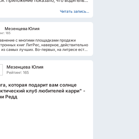
си. Приложение показало, что водитель
едет через пять...
Читать запись...
Мезенцева Юлия
нг: 165
равнение с многими площадками продажи
тронных книг ЛитРес, наверное, действительно
 из самых лучших. Во-первых, на литресе есть
тически все известные...
Мезенцева Юлия
Рейтинг: 165
га, которая подарит вам солнце
ктический клуб любителей карри" -
ни Редд