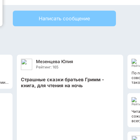
Написать сообщение
Мезенцева Юлия
Рейти
Рейтинг: 165
По п
совс
Страшные сказки братьев Гримм -
ами в
тако
книга, для чтения на ночь
отре
Рейти
Чита
сожа
всег
сотр