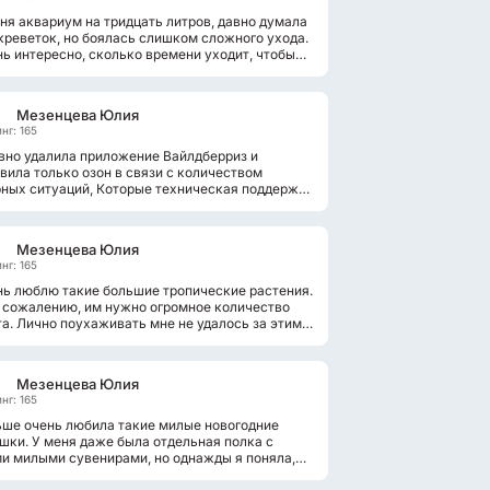
ня аквариум на тридцать литров, давно думала
креветок, но боялась слишком сложного ухода.
ь интересно, сколько времени уходит, чтобы
итровый слить...
Мезенцева Юлия
нг: 165
вно удалила приложение Вайлдберриз и
вила только озон в связи с количеством
ных ситуаций, Которые техническая поддержка
зывалась решать и предоставляет...
Мезенцева Юлия
нг: 165
ь люблю такие большие тропические растения.
 сожалению, им нужно огромное количество
а. Лично поухаживать мне не удалось за этим
ородным растением,...
Мезенцева Юлия
нг: 165
ше очень любила такие милые новогодние
шки. У меня даже была отдельная полка с
и милыми сувенирами, но однажды я поняла,
это сплошные пылесборники, которые...