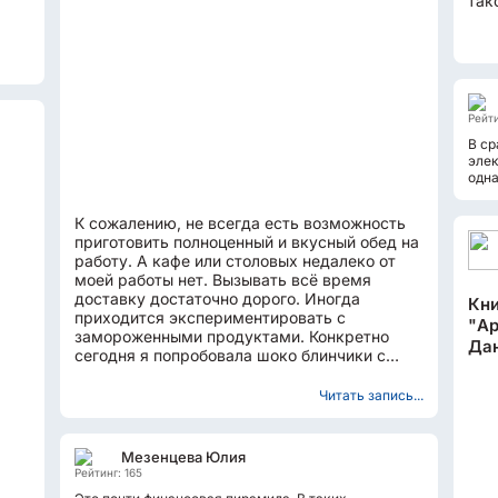
так
при
..
Рейти
В с
элек
одна
прак
К сожалению, не всегда есть возможность
приготовить полноценный и вкусный обед на
работу. А кафе или столовых недалеко от
моей работы нет. Вызывать всё время
доставку достаточно дорого. Иногда
Кни
приходится экспериментировать с
"Ар
замороженными продуктами. Конкретно
Да
сегодня я попробовала шоко блинчики с
апельсиновым джемом. В торговом...
Читать запись...
Мезенцева Юлия
Рейтинг: 165