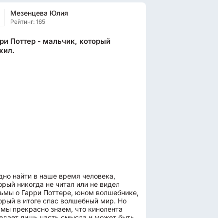
Мезенцева Юлия
Рейтинг: 165
ри Поттер - мальчик, который
жил.
дно найти в наше время человека,
орый никогда не читал или не видел
ьмы о Гарри Поттере, юном волшебнике,
орый в итоге спас волшебный мир. Но
 мы прекрасно знаем, что кинолента
едает лишь часть смысла и может быть