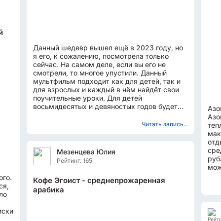
й
Данный шедевр вышел ещё в 2023 году, но
я его, к сожалению, посмотрела только
сейчас. На самом деле, если вы его не
смотрели, то многое упустили. Данный
мультфильм подходит как для детей, так и
для взрослых и каждый в нём найдёт свои
поучительные уроки. Для детей
восьмидесятых и девяностых годов будет
Азо
вдвойне интересен просмотр данного...
Азо
Читать запись...
теп
мак
отд
сре
Мезенцева Юлия
рублей
Рейтинг: 165
мож
чел
ого.
Кофе Эгоист - среднепрожаренная
ся,
арабика
ло
иски
Рейти