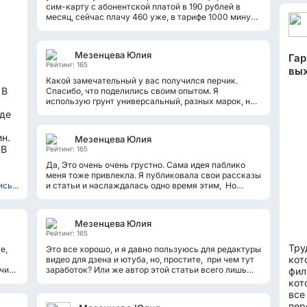
сим-карту с абонентской платой в 190 рублей в
месяц, сейчас плачу 460 уже, в тарифе 1000 минут,
300 смс и 30 гб интернета. с каждым...
Мезенцева Юлия
Гар
Рейтинг: 165
вы
Какой замечательный у вас получился перчик.
 В
Спасибо, что поделились своим опытом. Я
использую грунт универсальный, разных марок, но
почему-то дважды мошки появлялись...
оде
ин.
Мезенцева Юлия
 В
Рейтинг: 165
Да, Это очень очень грустно. Сама идея паблико
меня тоже привлекла. Я публиковала свои рассказы
сь...
и статьи и наслаждалась одно время этим, Но
очень скоро стало понятно...
Мезенцева Юлия
Рейтинг: 165
Тру
е,
Это все хорошо, и я давно пользуюсь для редактуры
кот
видео для дзена и ютуба, но, простите, при чем тут
чите
заработок? Или же автор этой статьи всего лишь
фил
хотел накрутить себе...
кот
все
пер