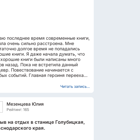
аю последнее время современные книги,
ыла очень сильно расстроена. Мне
таточно долгое время не попадались
ошие книги. Я даже начала думать, что
 хорошие книги были написаны много
ов назад. Пока не встретила данный
евр. Повествование начинается с
бых событий. Главная героиня переехала
амый северный город...
Читать запись...
Мезенцева Юлия
Рейтинг: 165
ыв на отдых в станице Голубицкая,
снодарского края.