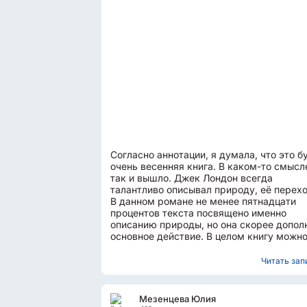
Согласно аннотации, я думала, что это б
очень весенняя книга. В каком-то смысл
так и вышло. Джек Лондон всегда
талантливо описывал природу, её перех
В данном романе не менее пятнадцати
процентов текста посвящено именно
описанию природы, но она скорее допол
основное действие. В целом книгу можн
разделить на две части....
Читать запи
Мезенцева Юлия