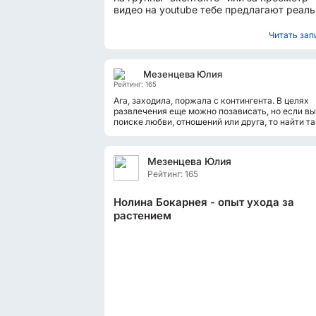
видео на youtube тебе предлагают реал
оплату. И простейший...
Читать запи
Мезенцева Юлия
Рейтинг: 165
Ага, заходила, поржала с контингента. В целях
развлечения еще можно позависать, но если вы
поиске любви, отношений или друга, то найти т
что-нибудь подобное практически...
Мезенцева Юлия
Рейтинг: 165
Нолина Бокарнея - опыт ухода за
растением