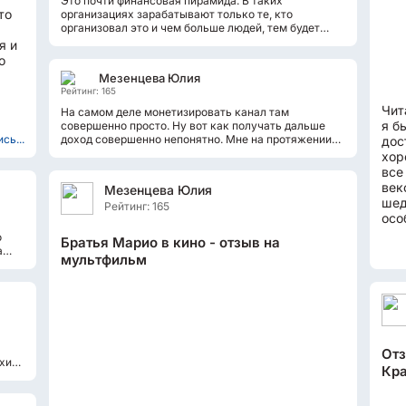
Это почти финансовая пирамида. В таких
то
организациях зарабатывают только те, кто
организовал это и чем больше людей, тем будет
заниматься, тем больше они зарабатывают...
я и
о
Мезенцева Юлия
Рейтинг: 165
Чит
На самом деле монетизировать канал там
я б
совершенно просто. Ну вот как получать дальше
сь...
доход совершенно непонятно. Мне на протяжении
дос
четырех месяцев приходили стабильно...
хор
все
век
Мезенцева Юлия
шед
Рейтинг: 165
осо
в с
о
Братья Марио в кино - отзыв на
а
мультфильм
Отз
охим
Кра