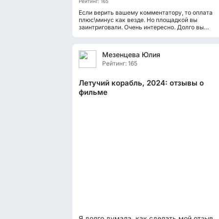
Рейтинг: 165
Если верить вашему комментатору, то оплата
плюс\минус как везде. Но площадкой вы
заинтриговали. Очень интересно. Долго вы
набирали подписчиков? Туда можно копировать.
Мезенцева Юлия
Рейтинг: 165
Летучий корабль, 2024: отзывы о
фильме
Я долго думала, как сделать мой отзыв