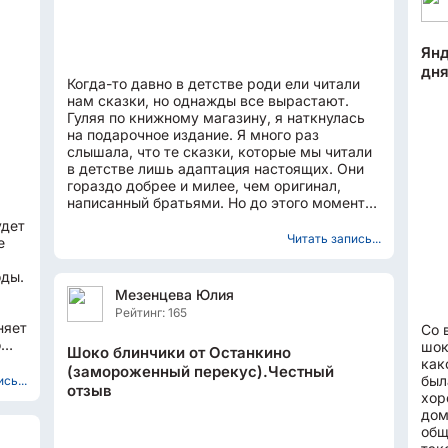
Янд
дн
Когда-то давно в детстве роди ели читали
нам сказки, но однажды все вырастают.
Гуляя по книжному магазину, я наткнулась
на подарочное издание. Я много раз
слышала, что те сказки, которые мы читали
в детстве лишь адаптация настоящих. Они
гораздо добрее и милее, чем оригинал,
написанный братьями. Но до этого момента
мне не представлялось...
удет
Читать запись...
е
оды.
Мезенцева Юлия
Рейтинг: 165
няет
Со 
о
шок
Шоко блинчики от Останкино
как
(замороженный перекус).Честный
был
сь...
отзыв
хор
дом
общ