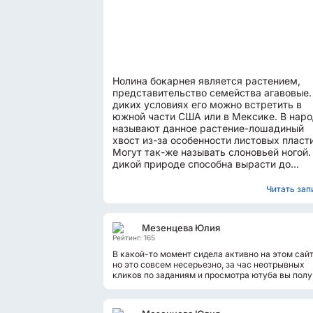
Нолина бокарнея является растением,
представительство семейства агавовые.
диких условиях его можно встретить в
южной части США или в Мексике. В нар
называют данное растение-лошадиный
хвост из-за особенности листовых пласт
Могут так-же называть слоновьей ногой.
дикой природе способна вырасти до
нескольких метров, но...
Читать запи
Мезенцева Юлия
Рейтинг: 165
В какой-то момент сидела активно на этом сайт
но это совсем несерьезно, за час неотрывных
кликов по заданиям и просмотра ютуба вы полу
не более 10 рублей. Но...