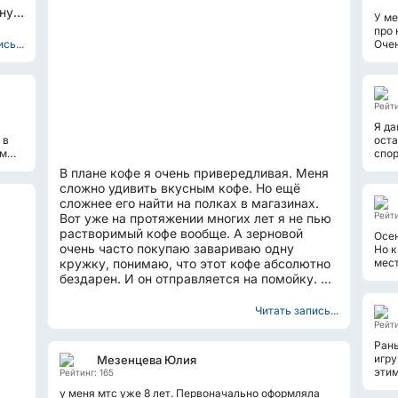
ьную
У ме
про 
сь...
Очен
стол
Рейти
Я да
 в
оста
ам
спор
отка
В плане кофе я очень привередливая. Меня
сложно удивить вкусным кофе. Но ещё
сложнее его найти на полках в магазинах.
Рейти
Вот уже на протяжении многих лет я не пью
растворимый кофе вообще. А зерновой
Осен
очень часто покупаю завариваю одну
Но к
кружку, понимаю, что этот кофе абсолютно
мест
благ
бездарен. И он отправляется на помойку. С
данным сортом такого...
Читать запись...
Рейти
Рань
игру
Мезенцева Юлия
этим
Рейтинг: 165
что 
у меня мтс уже 8 лет. Первоначально оформляла