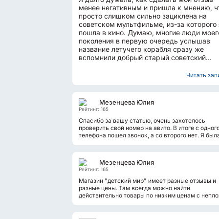
менее негативным и пришла к мнению, ч
просто слишком сильно зациклена на
советском мультфильме, из-за которого 
пошла в кино. Думаю, многие люди моег
поколения в первую очередь услышав
название летучего корабля сразу же
вспомнили добрый старый советский
мультфильм. Если вы услышали об...
Читать запи
Мезенцева Юлия
Рейтинг: 165
Спасибо за вашу статью, очень захотелось
проверить свой номер на авито. В итоге с одног
телефона пошел звонок, а со второго нет. Я был
просто в шоке от этого. Зато теперь...
Мезенцева Юлия
Рейтинг: 165
Магазин "детский мир" имеет разные отзывы и
разные цены. Там всегда можно найти
действительно товары по низким ценам с непл
качеством. Но в то же время вы можете найти...