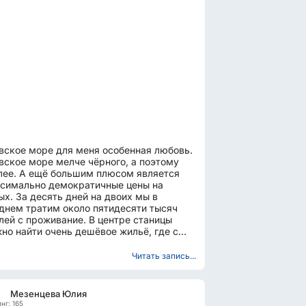
вское море для меня особенная любовь.
вское море мелче чёрного, а поэтому
лее. А ещё большим плюсом является
симально демократичные цены на
ых. За десять дней на двоих мы в
днем тратим около пятидесяти тысяч
 с проживание. В центре станицы
но найти очень дешёвое жильё, где с
овека возьмут буквально...
Читать запись...
Мезенцева Юлия
нг: 165