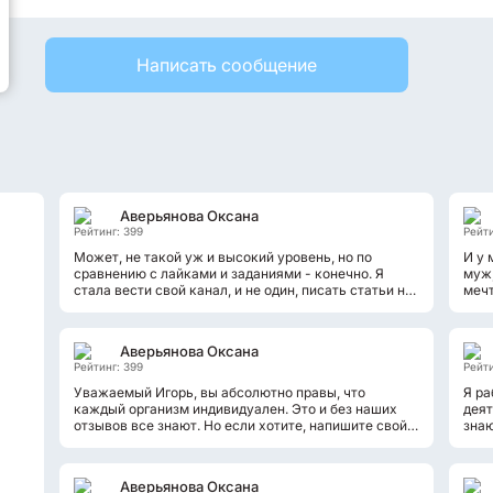
Написать сообщение
Аверьянова Оксана
Рейтинг: 399
Рейти
Может, не такой уж и высокий уровень, но по
И у 
сравнению с лайками и заданиями - конечно. Я
муж,
стала вести свой канал, и не один, писать статьи на
мечт
разных сайтах, немного заниматься...
нас 
Аверьянова Оксана
Рейтинг: 399
Рейти
Уважаемый Игорь, вы абсолютно правы, что
Я ра
каждый организм индивидуален. Это и без наших
деят
отзывов все знают. Но если хотите, напишите свой
знаю
отзыв на данную тему. Все, кто не...
заре
Аверьянова Оксана