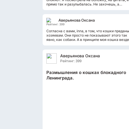
прямо так и разулыбалась. Не захочешь, а
настроение поднимется. В принципе, я не...
Аверьянова Оксана
Рейтинг: 399
Согласна с вами, inna, в том, что кошки предан
хозяевам. Они просто не показывают этого так
явно, как собаки. А в принципе моя кошка везде
мной ходит. Я на кухню - она туда...
Аверьянова Оксана
Рейтинг: 399
Размышления о кошках блокадного
Ленинграда.