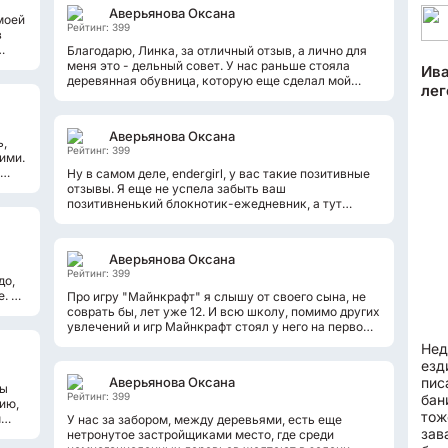
Аверьянова Оксана
моей
Рейтинг: 399
в
Благодарю, Линка, за отличный отзыв, а лично для
меня это - дельный совет. У нас раньше стояла
Ива
деревянная обувница, которую еще сделал мой
лег
дедушка своими руками. Она и...
Аверьянова Оксана
ь,
Рейтинг: 399
ими.
Ну в самом деле, endergirl, у вас такие позитивные
отзывы. Я еще не успела забыть ваш
позитивненький блокнотик-ежедневник, а тут
увидела фотку котика, да еще и надпись
знакомую....
Аверьянова Оксана
Рейтинг: 399
до,
е. Но
Про игру "Майнкрафт" я слышу от своего сына, не
соврать бы, лет уже 12. И всю школу, помимо других
увлечений и игр Майнкрафт стоял у него на первом
месте. Они с друзьями даже...
Нед
езд
Аверьянова Оксана
пис
зы
Рейтинг: 399
бан
ию,
тож
м
У нас за забором, между деревьями, есть еще
зав
нетронутое застройщиками место, где среди