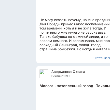
Не могу сказать почему, но мне праздни
Дня Победы принес много воспоминаний
том времени, хоть я и не жила тогда. И
почти никто мне ничего не рассказывал.
Только бабушка по маминой линии, и то
совсем немного. И вспомнилось мне про
блокадный Ленинград, холод. голод,
страшные бомбежки. Но когда я читала 
слушала видео ветеранов тех...
Читать запи
Аверьянова Оксана
Рейтинг: 399
Молога - затопленный город. Печаль