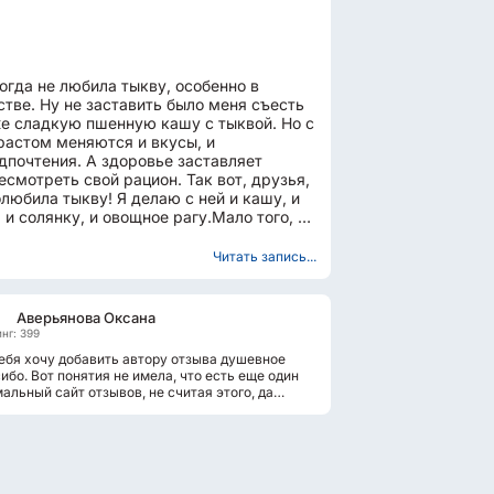
огда не любила тыкву, особенно в
стве. Ну не заставить было меня съесть
е сладкую пшенную кашу с тыквой. Но с
растом меняются и вкусы, и
дпочтения. А здоровье заставляет
есмотреть свой рацион. Так вот, друзья,
олюбила тыкву! Я делаю с ней и кашу, и
, и солянку, и овощное рагу.Мало того, я,
большой поклонник огорода...
Читать запись...
Аверьянова Оксана
нг: 399
ебя хочу добавить автору отзыва душевное
ибо. Вот понятия не имела, что есть еще один
альный сайт отзывов, не считая этого, да
тят меня авторы и владельцы...