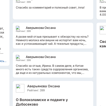
Рейтинг: 399
Рейти
Спасибо за комментарий и полезный совет, inna!
В пр
вамы
4.00
ночь
Аверьянова Оксана
эт,
Рейтинг: 399
ихи
х,
А разве мой отзыв призывает к обжорству на ночь?
Немного молока или вишни не испортит вам ночь,
Сво
как и успокаивающий чай. А тяжелые продукты,
кам
естественно, надо кушать часа...
в
к
Аверьянова Оксана
Рейтинг: 399
сь...
Спасибо за отзыв, Ирина. В самом деле, в Китае
много есть таких средств оздоровления организма,
да еще и из натуральных компонентов, что мы,
наверное, и представить себе...
Аверьянова Оксана
Рейтинг: 399
О Волоколамске и подвиге у
Дубосеково