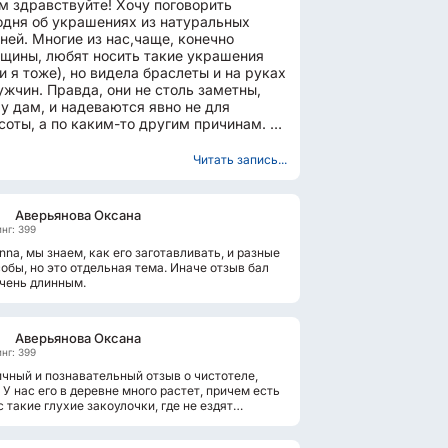
м здравствуйте! Хочу поговорить
одня об украшениях из натуральных
ней. Многие из нас,чаще, конечно
щины, любят носить такие украшения
 и я тоже), но видела браслеты и на руках
ужчин. Правда, они не столь заметны,
 у дам, и надеваются явно не для
соты, а по каким-то другим причинам. Я
имею ввиду ничего плохого...
Читать запись...
Аверьянова Оксана
нг: 399
inna, мы знаем, как его заготавливать, и разные
обы, но это отдельная тема. Иначе отзыв бал
чень длинным.
Аверьянова Оксана
нг: 399
чный и познавательный отзыв о чистотеле,
. У нас его в деревне много растет, причем есть
с такие глухие закоулочки, где не ездят
ны, и никто его не косит...