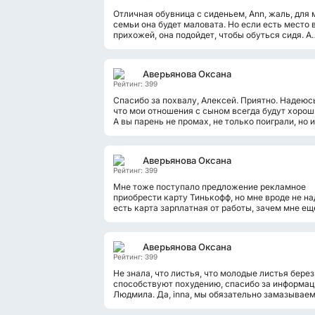
Отличная обувница с сиденьем, Ann, жаль, для 
семьи она будет маловата. Но если есть место 
прихожей, она подойдет, чтобы обуться сидя. А
внутри действительно поместится...
Аверьянова Оксана
Рейтинг: 399
Спасибо за похвалу, Алексей. Приятно. Надеюс
что мои отношения с сыном всегда будут хорош
А вы парень не промах, не только поиграли, но и
заработали. Вы молодец!
Аверьянова Оксана
Рейтинг: 399
Мне тоже поступало предложение рекламное
приобрести карту Тинькофф, но мне вроде не на
есть карта зарплатная от работы, зачем мне ещ
если они не обманывают насчет...
Аверьянова Оксана
Рейтинг: 399
Не знала, что листья, что молодые листья бере
способствуют похудению, спасибо за информац
Людмила. Да, inna, мы обязательно замазывае
ранки. И я помню, как березовый...