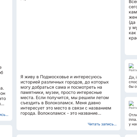
Все
сег
кам
жен
(да
у м
как
кра
не 
е
Рейти
об
Я живу в Подмосковье и интересуюсь
Да, 
историей различных городов, до которых
спос
бы о
могу добраться сама и посмотреть на
а.
памятники, музеи, просто интересные
сон
места. Если получится, мы решили летом
это
съездить в Волоколамск. Меня давно
н
интересует это место в связи с названием
Рейти
города. Волоколамск - это название
сь...
Отли
местечко, позже ставшее городом,...
inna
Читать запись...
у на
маши