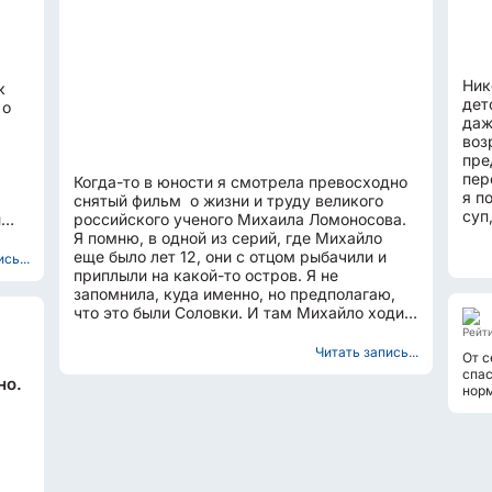
Ник
к
дет
 о
даж
воз
пре
пер
Когда-то в юности я смотрела превосходно
я п
снятый фильм о жизни и труду великого
суп
и
российского ученого Михаила Ломоносова.
не 
Я помню, в одной из серий, где Михайло
еще было лет 12, они с отцом рыбачили и
сь...
приплыли на какой-то остров. Я не
запомнила, куда именно, но предполагаю,
что это были Соловки. И там Михайло ходил
по лабиринту, выложенному...
Рейти
Читать запись...
От с
спас
но.
норм
прос