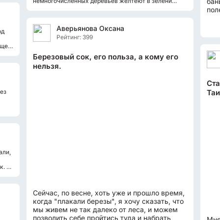
немногочисленных деревьев желтеют в зелени
бан
одуванчики. Очень красиво! И я помню...
пол
зам
Аверьянова Оксана
од
Рейтинг: 399
щей.
Березовый сок, его польза, а кому его
нельзя.
Ста
ез
Таи
али,
к. А
Сейчас, по весне, хоть уже и прошло время,
когда "плакали березы", я хочу сказать, что
мы живем не так далеко от леса, и можем
позволить себе пройтись туда и набрать
Мне