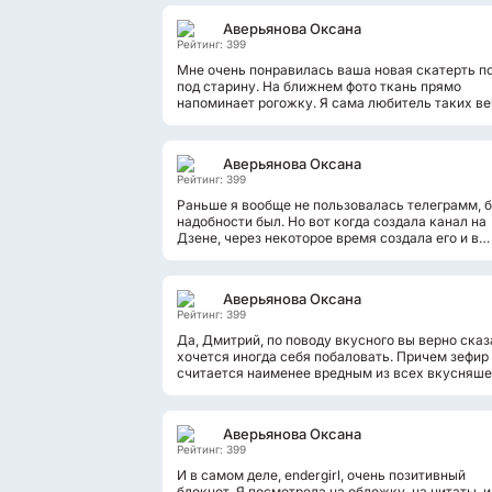
Аверьянова Оксана
Рейтинг: 399
Мне очень понравилась ваша новая скатерть п
под старину. На ближнем фото ткань прямо
напоминает рогожку. Я сама любитель таких ве
И для меня бежевый стал бы именно...
Аверьянова Оксана
Рейтинг: 399
Раньше я вообще не пользовалась телеграмм, б
надобности был. Но вот когда создала канал на
Дзене, через некоторое время создала его и в
телеграмм. Этот канал у меня...
Аверьянова Оксана
Рейтинг: 399
Да, Дмитрий, по поводу вкусного вы верно сказ
хочется иногда себя побаловать. Причем зефир
считается наименее вредным из всех вкусняше
если палочки зефирные...
Аверьянова Оксана
Рейтинг: 399
И в самом деле, endergirl, очень позитивный
блокнот. Я посмотрела на обложку, на цитаты, и