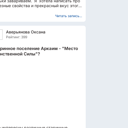
ьки завариваем. Я хотела написать про
езные свойства и прекрасный вкус этого
ечательного...
Читать запись...
Аверьянова Оксана
Рейтинг: 399
ринное поселение Аркаим - "Место
нственной Силы"?
 интересны различные старинные