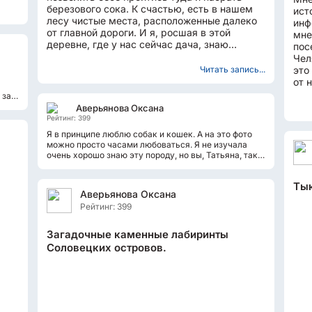
березового сока. К счастью, есть в нашем
ист
лесу чистые места, расположенные далеко
инф
от главной дороги. И я, росшая в этой
мне
деревне, где у нас сейчас дача, знаю
пос
разные места, могу...
Чел
Читать запись...
это
ы
от 
Это
 за
Аверьянова Оксана
Рейтинг: 399
Я в принципе люблю собак и кошек. А на это фото
можно просто часами любоваться. Я не изучала
очень хорошо знаю эту породу, но вы, Татьяна, так
здорово и интересно все написали...
Тык
Аверьянова Оксана
Рейтинг: 399
Загадочные каменные лабиринты
Соловецких островов.