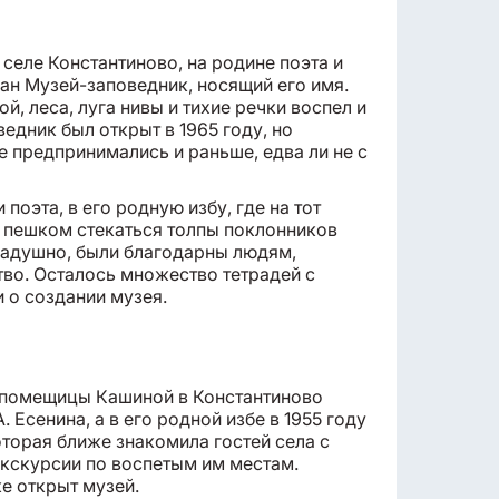
 селе Константиново, на родине поэта и
дан Музей-заповедник, носящий его имя.
й, леса, луга нивы и тихие речки воспел и
едник был открыт в 1965 году, но
е предпринимались и раньше, едва ли не с
 поэта, в его родную избу, где на тот
и пешком стекаться толпы поклонников
 радушно, были благодарны людям,
тво. Осталось множество тетрадей с
 о создании музея.
е помещицы Кашиной в Константиново
 Есенина, а в его родной избе в 1955 году
оторая ближе знакомила гостей села с
экскурсии по воспетым им местам.
же открыт музей.