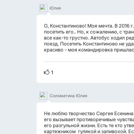
Юлия
О, Константиново! Моя мечта. В 2016 г
посетить его.. Но, к сожалению, с тр
все как-то грустно. Автобус ходил ред
поезд. Посетить Константиново не уда
красиво - моя командировка пришлась
1
Соломатина Юлия
Не люблю творчество Сергея Есенина (
его вызывает противоречивые чувства
его разгульной жизни. Есть те кто утв
картежником гулякой и запивохой. Ест