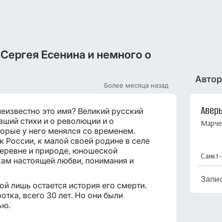
Сергея Есенина и немного о
Автор
Более месяца назад
Авер
еизвестно это имя? Великий русский
вший стихи и о революции и о
Марче
торые у него менялся со временем.
 России, к малой своей родине в селе
деревне и природе, юношеской
Санкт-
скам настоящей любви, понимания и
Запи
ой лишь остается история его смерти.
отка, всего 30 лет. Но они были
ью.