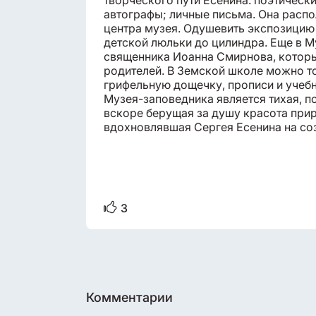
творческого пути Есенина: поэтическ
автографы; личные письма. Она распо
центра музея. Одушевить экспозицию
детской люльки до цилиндра. Еще в М
священника Иоанна Смирнова, который
родителей. В Земской школе можно т
грифельную дощечку, прописи и учебн
Музея-заповедника является тихая, п
вскоре берущая за душу красота прир
вдохновлявшая Сергея Есенина на соз
3
Комментарии