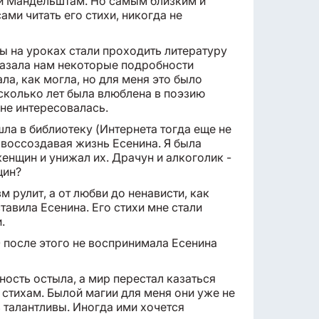
а и Мандельштам. Но самым близким и
ми читать его стихи, никогда не
 мы на уроках стали проходить литературу
казала нам некоторые подробности
ла, как могла, но для меня это было
есколько лет была влюблена в поэзию
 не интересовалась.
ла в библиотеку (Интернета тогда еще не
 воссоздавая жизнь Есенина. Я была
женщин и унижал их. Драчун и алкоголик -
щин?
 рулит, а от любви до ненависти, как
ставила Есенина. Его стихи мне стали
.
10 после этого не воспринимала Есенина
ность остыла, а мир перестал казаться
стихам. Былой магии для меня они уже не
ь талантливы. Иногда ими хочется