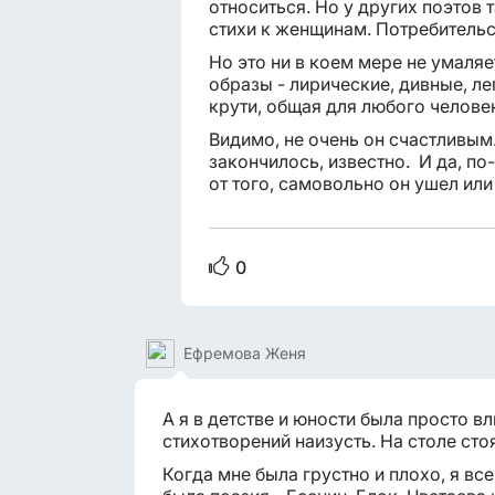
относиться. Но у других поэтов т
стихи к женщинам. Потребительс
Но это ни в коем мере не умаляет
образы - лирические, дивные, лег
крути, общая для любого челов
Видимо, не очень он счастливым.
закончилось, известно. И да, п
от того, самовольно он ушел или
0
Ефремова Женя
А я в детстве и юности была просто в
стихотворений наизусть. На столе сто
Когда мне была грустно и плохо, я вс