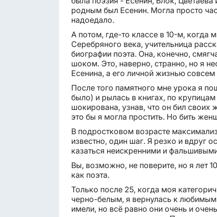
была поэзия - Есенин, Блок, Цветаев
родным был Есенин. Могла просто часа
надоедало.
А потом, где-то классе в 10-м, когда
Серебряного века, учительница расс
биографии поэта. Она, конечно, смягча
шоком. Это, наверно, странно, но я н
Есенина, а его личной жизнью совсем
После того памятного мне урока я пош
было) и рылась в книгах, по крупицам
шокирована, узнав, что он бил своих 
это бы я могла простить. Но бить жен
В подростковом возрасте максимализм
известно, один шаг. Я резко и вдруг о
казаться неискренними и фальшивыми
Вы, возможно, не поверите, но я лет 
как поэта.
Только после 25, когда моя категорич
черно-белым, я вернулась к любимым 
имели, но всё равно они очень и очен