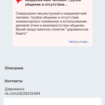
общение и отсутствие
элементарного понимания и
использование деловой этики и
Совершенно некультурный и неадекватный
человек. Грубое общение и отсутствие
вежливости при общении. Яркий
элементарного понимания и использование
представитель понятия
деловой этики и вежливости при общении.
"деревенское быдло"
Яркий представитель понятия "деревенское
быдло"
Читать отзыв...
Описание
Контакты
Дзержинск
vk.com/id229232464