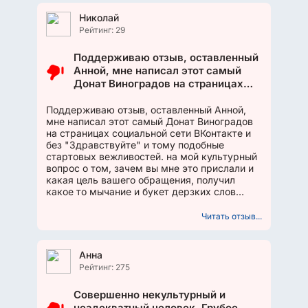
Николай
Рейтинг: 29
Поддерживаю отзыв, оставленный
Анной, мне написал этот самый
Донат Виноградов на страницах
социальной сети ВКонтакте и без
"Здравствуйте" и тому подобные
Поддерживаю отзыв, оставленный Анной,
мне написал этот самый Донат Виноградов
стартовых вежливостей. на мой
на страницах социальной сети ВКонтакте и
культурный вопрос о том, зачем вы
без "Здравствуйте" и тому подобные
мне это прислали и какая цель
стартовых вежливостей. на мой культурный
вашего обращения, получил какое
вопрос о том, зачем вы мне это прислали и
то мычание и букет дерзких слов
какая цель вашего обращения, получил
неадекватного содержания....
какое то мычание и букет дерзких слов
неадекватного содержания....
Читать отзыв...
Анна
Рейтинг: 275
Совершенно некультурный и
неадекватный человек. Грубое