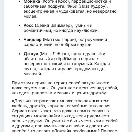
Моника
(Кортни Кокс), перфекционистка и
заботливая подруга. Фиби (Лиза Кудроу),
эксцентричная и чудаковатая, но невероятно
милая.
Росс
(Дэвид Швиммер), умный и
романтичный, но иногда неуклюжий.
Чендлер
(Мэттью Перри), остроумный и
саркастичный, но добрый внутри.
Джоуи
(Мэтт ЛеБлан), простодушный и
обаятельный актёр.Юмор в сериале
невероятно тонкий и остроумный. Каждая
шутка, каждая ситуация продуманы до
мелочей.
При этом сериал не теряет своей актуальности
даже спустя годы. Он учит нас смеяться над собой,
находить радость в мелочах и ценить дружбу.
«Друзья» затрагивают множество важных тем:
любовь, дружба, карьера, семейные отношения.
Сериал показывает, что даже в самых сложных
ситуациях можно найти выход, если рядом есть
верные друзья. Он учит нас быть честными с собой
и другими, принимать свои ошибки и двигаться
вперёд.Что делает «Друзей» особенными? Прежде