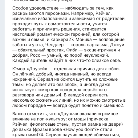
Особое удовольствие — наблюдать за тем, как
раскрываются персонажи. Например, Рэйчел,
изначально избалованная и зависимая от родителей,
проходит путь к самостоятельности, учится
работать и принимать решения, становится
настоящей романтической героиней, для которой
важны и семья, и карьера27. Моника — воплощение
заботы и уюта, Чендлер — король сарказма, Джоуи
— обаятельный простак, Фиби — эксцентричная и
добрая, Росс — умный, но порой неуклюжий.
Каждый зритель найдёт в них что-то близкое себе.
Юмор «Друзей» — отдельная причина для любви.
Он лёгкий, добрый, иногда наивный, но всегда
искренний. Сериал не боится шутить на сложные
темы, но делает это без злобы, а иногда даже
использует юмор как повод для серьёзного
разговора или драмы4. В каждой серии есть
несколько сюжетных линий, но их можно смотреть в
любом порядке — всегда будет понятно и смешно2.
Важно отметить, что «Друзья» оказали огромное
влияние на поп-культуру: от моды (прическа
Рэйчел, фиолетовые стены, пустая рамка на двери)
до языка (фразы вроде «How you doin’?» стали
крылатыми)74. Сериал научил людей обниматься,