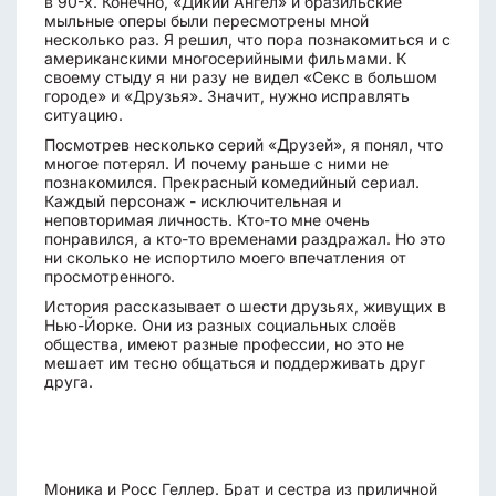
в 90-х. Конечно, «Дикий Ангел» и бразильские
мыльные оперы были пересмотрены мной
несколько раз. Я решил, что пора познакомиться и с
американскими многосерийными фильмами. К
своему стыду я ни разу не видел «Секс в большом
городе» и «Друзья». Значит, нужно исправлять
ситуацию.
Посмотрев несколько серий «Друзей», я понял, что
многое потерял. И почему раньше с ними не
познакомился. Прекрасный комедийный сериал.
Каждый персонаж - исключительная и
неповторимая личность. Кто-то мне очень
понравился, а кто-то временами раздражал. Но это
ни сколько не испортило моего впечатления от
просмотренного.
История рассказывает о шести друзьях, живущих в
Нью-Йорке. Они из разных социальных слоёв
общества, имеют разные профессии, но это не
мешает им тесно общаться и поддерживать друг
друга.
Моника и Росс Геллер. Брат и сестра из приличной