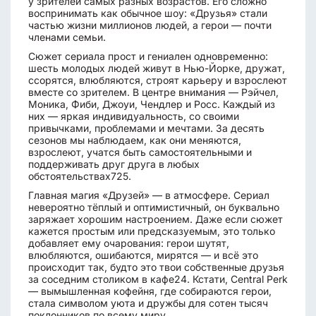
у зрителей самых разных возрастов. Его сложно
воспринимать как обычное шоу: «Друзья» стали
частью жизни миллионов людей, а герои — почти
членами семьи.
Сюжет сериала прост и гениален одновременно:
шесть молодых людей живут в Нью-Йорке, дружат,
ссорятся, влюбляются, строят карьеру и взрослеют
вместе со зрителем. В центре внимания — Рэйчел,
Моника, Фиби, Джоуи, Чендлер и Росс. Каждый из
них — яркая индивидуальность, со своими
привычками, проблемами и мечтами. За десять
сезонов мы наблюдаем, как они меняются,
взрослеют, учатся быть самостоятельными и
поддерживать друг друга в любых
обстоятельствах725.
Главная магия «Друзей» — в атмосфере. Сериал
невероятно тёплый и оптимистичный, он буквально
заряжает хорошим настроением. Даже если сюжет
кажется простым или предсказуемым, это только
добавляет ему очарования: герои шутят,
влюбляются, ошибаются, мирятся — и всё это
происходит так, будто это твои собственные друзья
за соседним столиком в кафе24. Кстати, Central Perk
— вымышленная кофейня, где собираются герои,
стала символом уюта и дружбы для сотен тысяч
поклонников по всему миру.