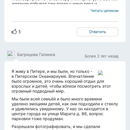
желание побывал там взяло у меня верх и
благополучно приехав на метро ВДНХ и прихватив
Читать целиком
стаканчик вкусного кофе я направился туда. Честно
говоря довольно удаленное и не совсем удобное ...
1
Ответить
Багрецова Галинка
Более 2 лет назад
Я живу в Питере, и мы были, но только -
в Питерском Океанариуме. Впечатление
было огромное, это очень хороший отдых для
взрослых и детей, чтобы вблизи посмотреть этот
огромный подводный мир.
Мы были всей семьёй и было много времени
уделено эмоциям детей, как они подходили к стеклу
и удивлялись увиденному. У нас он находится в
центре города на улице Марата д. 86, вопрос
парковки тоже продуман.
Разрешали фотографировать, и мы сделали