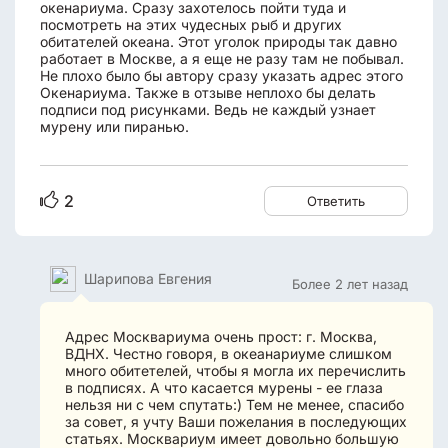
окенариума. Сразу захотелось пойти туда и
посмотреть на этих чудесных рыб и других
обитателей океана. Этот уголок природы так давно
работает в Москве, а я еще не разу там не побывал.
Не плохо было бы автору сразу указать адрес этого
Окенариума. Также в отзыве неплохо бы делать
подписи под рисунками. Ведь не каждый узнает
мурену или пиранью.
2
Ответить
Шарипова Евгения
Более 2 лет назад
Адрес Москвариума очень прост: г. Москва,
ВДНХ. Честно говоря, в океанариуме слишком
много обитетелей, чтобы я могла их перечислить
в подписях. А что касается мурены - ее глаза
нельзя ни с чем спутать:) Тем не менее, спасибо
за совет, я учту Ваши пожелания в последующих
статьях. Москвариум имеет довольно большую