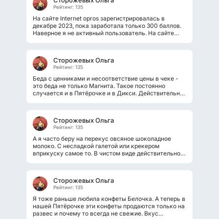
Сторожевых Ольга
Рейтинг: 135
На сайте Internet opros зарегистрировалась в
декабре 2023, пока заработала только 300 баллов.
Наверное я не активный пользователь. На сайте
Экспертное мнение зарегистрировалась...
Сторожевых Ольга
Рейтинг: 135
Беда с ценниками и несоответствие цены в чеке -
это беда не только Магнита. Такое постоянно
случается и в Пятёрочке и в Дикси. Действительно
надо быть очень внимательными....
Сторожевых Ольга
Рейтинг: 135
А я часто беру на перекус овсяное шоколадное
молоко. С несладкой галетой или крекером
вприкуску самое то. В чистом виде действительно
вкус специфический. А вот с добавлением...
Сторожевых Ольга
Рейтинг: 135
Я тоже раньше любила конфеты Белочка. А теперь в
нашей Пятёрочке эти конфеты продаются только на
развес и почему то всегда не свежие. Вкус