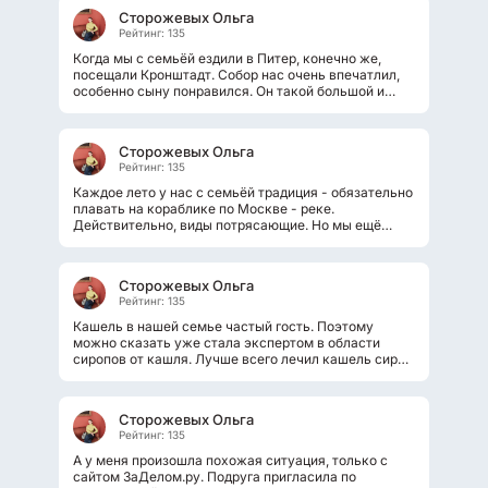
Сторожевых Ольга
Рейтинг: 135
Когда мы с семьёй ездили в Питер, конечно же,
посещали Кронштадт. Собор нас очень впечатлил,
особенно сыну понравился. Он такой большой и
красивый, что в солнечный день...
Сторожевых Ольга
Рейтинг: 135
Каждое лето у нас с семьёй традиция - обязательно
плавать на кораблике по Москве - реке.
Действительно, виды потрясающие. Но мы ещё
обязательно плаваем от Речного вокзала...
Сторожевых Ольга
Рейтинг: 135
Кашель в нашей семье частый гость. Поэтому
можно сказать уже стала экспертом в области
сиропов от кашля. Лучше всего лечил кашель сироп
Эреспал, который в итоге запретили....
Сторожевых Ольга
Рейтинг: 135
А у меня произошла похожая ситуация, только с
сайтом ЗаДелом.ру. Подруга пригласила по