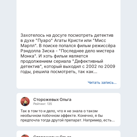
Захотелось на досуге посмотреть детектив
в духе "Пуаро" Агаты Кристи или "Мисс
Марпл". В поиске попался фильм режиссёра
Рэндолла Зиска - "Последнее дело мистера
Монка". И хоть фильм является
продолжением сериала "Дефективный
детектив", который выходил с 2002 по 2009
годы, решила посмотреть, так как
совпадение только в главных героях, а...
Читать запись...
Сторожевых Ольга
Рейтинг: 135
Так в том то и дело, что я не знала о таком
необычном побочном эффекте. Конечно, я бы
предпочла тогда другой препарат. Например, есть
жевательные таблетки Мальтофер, с...