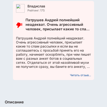
Владислав
Рейтинг: 175
Патрушев Андрей полнейший
неадекват. Очень агрессивный
человек, присылает какие то спам
рассылки и если вы не
соглашаетесь с просьбой принять
Патрушев Андрей полнейший неадекват.
Очень агрессивный человек, присылает
его на работу, начинает
какие то спам рассылки и если вы не
оскорблять, при чем пишет вам с
соглашаетесь с просьбой принять его на
разных анкет ботов в социальных
работу, начинает оскорблять, при чем пишет
сетях. Отделаться от этой
вам с разных анкет ботов в социальных
назойливой мухи не получится
сетях. Отделаться от этой назойливой мухи
сразу, вы баните его анкету, а он
не получится сразу, вы баните его анкету, а
пишет вам снова...
он пишет вам снова...
Читать отзыв...
Описание