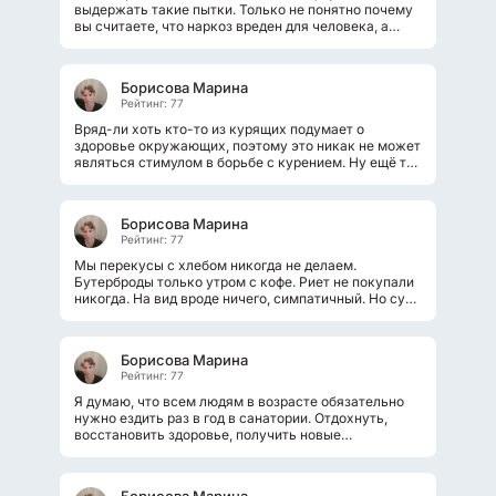
выдержать такие пытки. Только не понятно почему
вы считаете, что наркоз вреден для человека, а
терпеть боль совершенно безвредно....
Борисова Марина
Рейтинг: 77
Вряд-ли хоть кто-то из курящих подумает о
здоровье окружающих, поэтому это никак не может
являться стимулом в борьбе с курением. Ну ещё то,
что курение приносит огромный...
Борисова Марина
Рейтинг: 77
Мы перекусы с хлебом никогда не делаем.
Бутерброды только утром с кофе. Риет не покупали
никогда. На вид вроде ничего, симпатичный. Но судя
по цене, как- то очень сомнительно...
Борисова Марина
Рейтинг: 77
Я думаю, что всем людям в возрасте обязательно
нужно ездить раз в год в санатории. Отдохнуть,
восстановить здоровье, получить новые
впечатления. А уж санаторий на море...