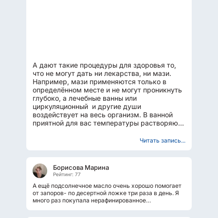
А дают такие процедуры для здоровья то,
что не могут дать ни лекарства, ни мази.
Например, мази применяются только в
определённом месте и не могут проникнуть
глубоко, а лечебные ванны или
циркуляционный и другие души
воздействует на весь организм. В ванной
приятной для вас температуры растворяют
соли, настои лекарственных трав...
Читать запись...
Борисова Марина
Рейтинг: 77
А ещё подсолнечное масло очень хорошо помогает
от запоров- по десертной ложке три раза в день. Я
много раз покупала нерафинированное
подсолнечное масло именно для салата...