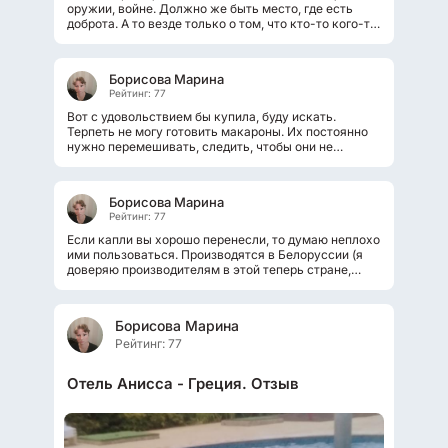
оружии, войне. Должно же быть место, где есть
доброта. А то везде только о том, что кто-то кого-то
убил, дроны, оружие и т.д. Насчёт...
Борисова Марина
Рейтинг: 77
Вот с удовольствием бы купила, буду искать.
Терпеть не могу готовить макароны. Их постоянно
нужно перемешивать, следить, чтобы они не
пристали к дну. А главное всё время...
Борисова Марина
Рейтинг: 77
Если капли вы хорошо перенесли, то думаю неплохо
ими пользоваться. Производятся в Белоруссии (я
доверяю производителям в этой теперь стране,
потому что там строгий контроль)....
Борисова Марина
Рейтинг: 77
Отель Анисса - Греция. Отзыв