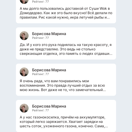
Рейтинг: 77
А мы долго пользовались доставкой от Суши Wok в
Домодедово. Как же это было вкусно! Всё делали по
правилам. Рис какой нужно, икра летучей рыбы и
т.д. Особенно любили горячие...
Борисова Марина
Рейтинг: 77
Да. И у кого это рука поднялась на такую красоту, я
даже не представляю. Это ведь не столько
сверкающая отделка, это память о людях отдавших
свои жизни. Чёрные и белые...
Борисова Марина
Рейтинг: 77
Я очень рада, что вам понравились мои
воспоминания. Это правда лучший отдых за всю
мою жизнь. Вот даже не то, что замечательный
отель, прекрасная еда и волшебное море....
Борисова Марина
Рейтинг: 77
А у нас газонокосилка, причём на аккумуляторе,
который легко заряжается. Хватает зарядки на
шесть соток, ухоженного газона, конечно. Сама,
можно сказать, едет и косит....