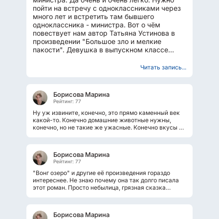
пойти на встречу с одноклассниками через
много лет и встретить там бывшего
одноклассника - министра. Вот о чём
повествует нам автор Татьяна Устинова в
произведении "Большое зло и мелкие
пакости". Девушка в выпускном классе
влюбилась в шикарного одноклассника....
Читать запись...
Борисова Марина
Рейтинг: 77
Ну уж извините, конечно, это прямо каменный век
какой-то. Конечно домашние животные нужны,
конечно, но не такие же ужасные. Конечно вкусы у
людей разные, но чтобы такое...
Борисова Марина
Рейтинг: 77
"Вонг озеро" и другие её произведения гораздо
интереснее. Не знаю почему она так долго писала
этот роман. Просто небылица, грязная сказка
какая-то. Чтобы за сутки с чем-то...
Борисова Марина