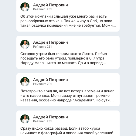
Андрей Петрович
Рейтинг: 231
Об этой компании слышал уже много раз и есть
разнообразные отзывы. Также живу в Спб, но пока
такая отделка помещения мне не требуется. Можно
обратить внимание на эту...
Андрей Петрович
Рейтинг: 231
Сегодня утром был гипермаркете Лента. Любил
посещать его рано утром, примерно в 6-7 утра.
Народу мало, никто не мешает. Да и в период
пандемии, считаю подобные визит в
общественные...
Андрей Петрович
Рейтинг: 231
Лохотрон то вряд ли, но вот потеря времени и денег
- это наверняка. Меня сразу отпугивают громкие
названия, особенно навроде "Академия". По сути,
практические все программы...
Андрей Петрович
Рейтинг: 231
Сразу видно когда развод. Если автор курса
начинает с фотографий и описания своей успешной