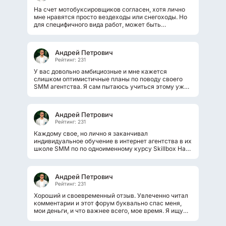
На счет мотобуксировщиков согласен, хотя лично
мне нравятся просто вездеходы или снегоходы. Но
для специфичного вида работ, может быть
действительно подходит только...
Андрей Петрович
Рейтинг: 231
У вас довольно амбициозные и мне кажется
слишком оптимистичные планы по поводу своего
SMM агентства. Я сам пытаюсь учиться этому уже
не первый год и хочу сказать, что...
Андрей Петрович
Рейтинг: 231
Каждому свое, но лично я заканчивал
индивидуальное обучение в интернет агентства в их
школе SMM по по одноименному курсу Skillbox На
курс берут не всех? там индивидуальный...
Андрей Петрович
Рейтинг: 231
Хороший и своевременный отзыв. Увлеченно читал
комментарии и этот форум буквально спас меня,
мои деньги, и что важнее всего, мое время. Я ищу
именно онлайн курс, но такие...