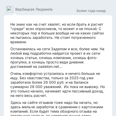
Вербицкая Людмила
Более года назад
Не знаю как на счет хвалят, но если брать в расчет
"среди" всех опросников, то может и не плохой. С
некоторых пор я больше вообще ни на каких сайтах
не пытаюсь заработать. Не стоит потраченного
времени.
Остановилась на сети Заделом и все, более чем. На
любой вид подработки найдется проект в их сети:
хочешь статьи, хочешь компании, хочешь фото-
прогулки, а хочешь просто веди дневник
достижений на zadelom.net...
Очень комфортно устроилась и ничего больше не
ищу. Без хвастовства, только за 2025 год уже
заработала более 26 000 руб. и на балансе
суммарно 28 000 уважений. Их пока не вывожу. Но
это только начало, начинает идти пассивный доход,
на него весь расчет.
Здесь на сайте отзывов тоже надо бы начать, но
здесь мельче заработок в сравнении с карточками
компаний. Если будет тема обзорного отзыва на
отдельную статью, то наверное лучше здесь