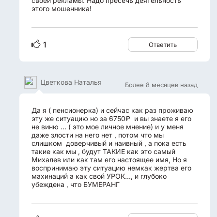
своей рекламы. Надо пресечь деятельность
этого мошенника!
1
Ответить
Цветкова Наталья
Более 8 месяцев назад
Да я ( пенсионерка) и сейчас как раз проживаю
эту же ситуацию но за 6750₽ и вы знаете я его
не виню ... ( это мое личное мнение) и у меня
даже злости на него нет , потом что мы
слишком доверчивый и наивный , а пока есть
такие как мы , будут ТАКИЕ как это самый
Михалев или как там его настоящее имя, Но я
воспринимаю эту ситуацию немкак жертва его
махинаций а как свой УРОК..., и глубоко
убеждена , что БУМЕРАНГ