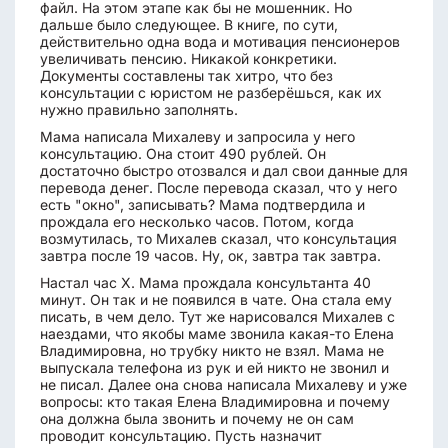
файл. На этом этапе как бы не мошенник. Но
дальше было следующее. В книге, по сути,
действительно одна вода и мотивация пенсионеров
увеличивать пенсию. Никакой конкретики.
Документы составлены так хитро, что без
консультации с юристом не разберёшься, как их
нужно правильно заполнять.
Мама написала Михалеву и запросила у него
консультацию. Она стоит 490 рублей. Он
достаточно быстро отозвался и дал свои данные для
перевода денег. После перевода сказал, что у него
есть "окно", записывать? Мама подтвердила и
прождала его несколько часов. Потом, когда
возмутилась, то Михалев сказал, что консультация
завтра после 19 часов. Ну, ок, завтра так завтра.
Настал час Х. Мама прождала консультанта 40
минут. Он так и не появился в чате. Она стала ему
писать, в чем дело. Тут же нарисовался Михалев с
наездами, что якобы маме звонила какая-то Елена
Владимировна, но трубку никто не взял. Мама не
выпускала телефона из рук и ей никто не звонил и
не писал. Далее она снова написала Михалеву и уже
вопросы: кто такая Елена Владимировна и почему
она должна была звонить и почему не он сам
проводит консультацию. Пусть назначит