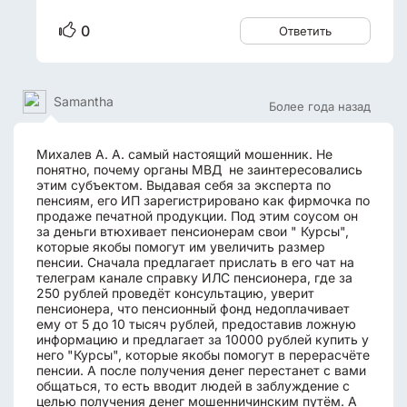
0
Ответить
Samantha
Более года назад
Михалев А. А. самый настоящий мошенник. Не
понятно, почему органы МВД не заинтересовались
этим субъектом. Выдавая себя за эксперта по
пенсиям, его ИП зарегистрировано как фирмочка по
продаже печатной продукции. Под этим соусом он
за деньги втюхивает пенсионерам свои " Курсы",
которые якобы помогут им увеличить размер
пенсии. Сначала предлагает прислать в его чат на
телеграм канале справку ИЛС пенсионера, где за
250 рублей проведёт консультацию, уверит
пенсионера, что пенсионный фонд недоплачивает
ему от 5 до 10 тысяч рублей, предоставив ложную
информацию и предлагает за 10000 рублей купить у
него "Курсы", которые якобы помогут в перерасчёте
пенсии. А после получения денег перестанет с вами
общаться, то есть вводит людей в заблуждение с
целью получения денег мошенничинским путём. А