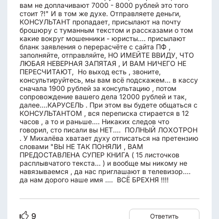
вам не доплачивают 7000 - 8000 рублей это того
стоит ?!" И в том же духе. Отправляете деньги,
КОНСУЛЬТАНТ пропадает, присылают на почту
брошюру с туманным текстом и рассказами о том
какие вокруг мошенники - юристы.... присылают
бланк заявления о перерасчёте с сайта ПФ ,
заполняйте, отправляйте, НО ИМЕЙТЕ ВВИДУ, ЧТО
ЛЮБАЯ НЕВЕРНАЯ ЗАПЯТАЯ , И ВАМ НИЧЕГО НЕ
ПЕРЕСЧИТАЮТ, Но выход есть , звоните,
консультируйтесь, мы вам всё подскажем... в кассу
сначала 1900 рублей за консультацию , потом
сопровождение вашего дела 12000 рублей и так,
далее....КАРУСЕЛЬ . При этом вы будете общаться с
КОНСУЛЬТАНТОМ , вся переписка стирается в 12
часов , а то и раньше.... Никаких следов что
говорил, сто писали вы НЕТ.... ПОЛНЫЙ ЛОХОТРОН
. У Михалёва хватает духу отписаться на претензию
словами "ВЫ НЕ ТАК ПОНЯЛИ , ВАМ
ПРЕДОСТАВЛЕНА СУПЕР КНИГА ( 15 листочков
расплывчатого текста... ) и вообще мы никому не
навязываемся , да нас приглашают в телевизор....
да нам дорого наше имя .... ВСЁ БРЕХНЯ !!!!
9
Ответить