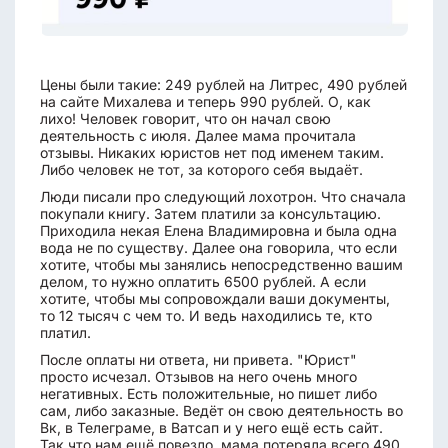
Цены были такие: 249 рублей на Литрес, 490 рублей
на сайте Михалева и теперь 990 рублей. О, как
лихо! Человек говорит, что он начал свою
деятельность с июля. Далее мама прочитала
отзывы. Никаких юристов нет под именем таким.
Либо человек не тот, за которого себя выдаёт.
Люди писали про следующий лохотрон. Что сначала
покупали книгу. Затем платили за консультацию.
Приходила некая Елена Владимировна и была одна
вода не по существу. Далее она говорила, что если
хотите, чтобы мы занялись непосредственно вашим
делом, то нужно оплатить 6500 рублей. А если
хотите, чтобы мы сопровождали ваши документы,
то 12 тысяч с чем то. И ведь находились те, кто
платил.
После оплаты ни ответа, ни привета. "Юрист"
просто исчезал. Отзывов на него очень много
негативных. Есть положительные, но пишет либо
сам, либо заказные. Ведёт он свою деятельность во
Вк, в Телеграме, в Ватсап и у него ещё есть сайт.
Так что нам ещё повезло, мама потеряла всего 490