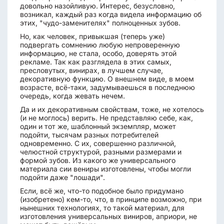
довольно назойливую. Интерес, безусловно,
возникал, каждый раз когда видела информацию об
этих, "чудо-заменителях" полноценных зубов.
Но, как человек, привыкшая (теперь уже)
подвергать сомнению любую непроверенную
информацию, не стала, особо, доверять этой
рекламе. Так как разглядела в этих самых,
пресловутых, винирах, в лучшем случае,
декоративную функцию. О внешнем виде, в моем
возрасте, всё-таки, задумываешься в последнюю
очередь, когда жевать нечем.
Да и их декоративным свойствам, тоже, не хотелось
(и не моглось) верить. Не представляю себе, как,
один и тот же, шаблонный экземпляр, может
подойти, тысячам разных потребителей
одновременно. С их, совершенно различной,
челюстной структурой, разными размерами и
формой зубов. Из какого же универсального
материала сии вениры изготовлены, чтобы могли
подойти даже "лошади".
Если, всё же, что-то подобное было придумано
(изобретено) кем-то, что, в принципе возможно, при
нынешних технологиях, то такой материал, для
изготовления универсальных виниров, априори, не