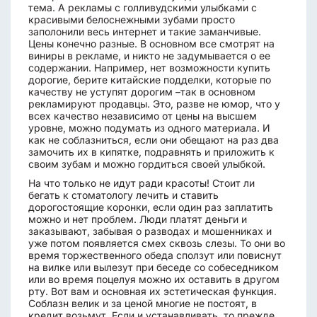
тема. А рекламы с голливудскими улыбками с
красивыми белоснежными зубами просто
заполонили весь интернет и такие заманчивые.
Цены конечно разные. В основном все смотрят на
виниры в рекламе, и никто не задумывается о ее
содержании. Например, нет возможности купить
дорогие, берите китайские подделки, которые по
качеству не уступят дорогим –так в основном
рекламируют продавцы. Это, разве не юмор, что у
всех качество независимо от цены на высшем
уровне, можно подумать из одного материала. И
как не соблазниться, если они обещают на раз два
замочить их в кипятке, подравнять и приложить к
своим зубам и можно гордиться своей улыбкой.
На что только не идут ради красоты! Стоит ли
бегать к стоматологу лечить и ставить
дорогостоящие коронки, если один раз заплатить
можно и нет проблем. Люди платят деньги и
заказывают, забывая о разводах и мошенниках и
уже потом появляется смех сквозь слезы. То они во
время торжественного обеда сползут или повиснут
на вилке или вылезут при беседе со собеседником
или во время поцелуя можно их оставить в другом
рту. Вот вам и основная их эстетическая функция.
Соблазн велик и за ценой многие не постоят, в
кредит возьмут. Если и устанавливать, то прежде