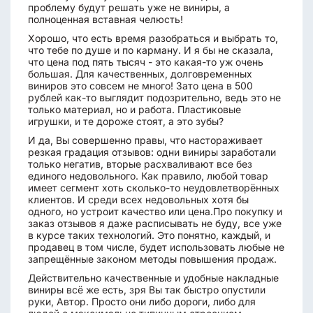
проблему будут решать уже не виниры, а
полноценная вставная челюсть!
Хорошо, что есть время разобраться и выбрать то,
что тебе по душе и по карману. И я бы не сказала,
что цена под пять тысяч - это какая-то уж очень
большая. Для качественных, долговременных
виниров это совсем не много! Зато цена в 500
рублей как-то выглядит подозрительно, ведь это не
только материал, но и работа. Пластиковые
игрушки, и те дороже стоят, а это зубы?
И да, Вы совершенно правы, что настораживает
резкая градация отзывов: одни виниры заработали
только негатив, вторые расхваливают все без
единого недовольного. Как правило, любой товар
имеет сегмент хоть сколько-то неудовлетворённых
клиентов. И среди всех недовольных хотя бы
одного, но устроит качество или цена.Про покупку и
заказ отзывов я даже расписывать не буду, все уже
в курсе таких технологий. Это понятно, каждый, и
продавец в том числе, будет использовать любые не
запрещённые законом методы повышения продаж.
Действительно качественные и удобные накладные
виниры всё же есть, зря Вы так быстро опустили
руки, Автор. Просто они либо дороги, либо для