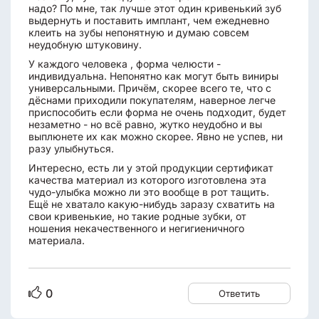
надо? По мне, так лучше этот один кривенький зуб
выдернуть и поставить имплант, чем ежедневно
клеить на зубы непонятную и думаю совсем
неудобную штуковину.
У каждого человека , форма челюсти -
индивидуальна. Непонятно как могут быть виниры
универсальными. Причём, скорее всего те, что с
дёснами приходили покупателям, наверное легче
приспособить если форма не очень подходит, будет
незаметно - но всё равно, жутко неудобно и вы
выплюнете их как можно скорее. Явно не успев, ни
разу улыбнуться.
Интересно, есть ли у этой продукции сертификат
качества материал из которого изготовлена эта
чудо-улыбка можно ли это вообще в рот тащить.
Ещё не хватало какую-нибудь заразу схватить на
свои кривенькие, но такие родные зубки, от
ношения некачественного и негигиеничного
материала.
0
Ответить