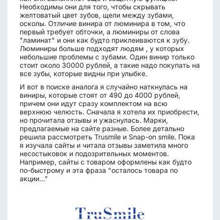
Необходимы они для того, чтобы скрывать
желтоватый цвет зубов, щели между зубами,
осколы. Отличие винира от люминира в том, что
первый требует обточки, а люминиры от слова
"ламинат" и они как будто приклеиваются к зубу.
Люминиры больше подходят людям , у которых
небольшие проблемы с зубами. Один винир только
стоит около 30000 рублей, а такие надо покупать на
все зубы, которые видны при улыбке.
И вот в поиске аналога я случайно наткнулась на
виниры, которые стоят от 490 до 4000 рублей,
причем они идут сразу комплектом на всю
верхнюю челюсть. Сначала я хотела их приобрести,
но прочитала отзывы и ужаснулась. Марки,
предлагаемые на сайте разные. Более детально
решила рассмотреть Trusmile и Snap-on smile. Пока
я изучала сайты и читала отзывы заметила много
несостыковок и подозрительных моментов.
Например, сайты с товаром оформлены как будто
по-быстрому и эта фраза "осталось товара по
акции..."