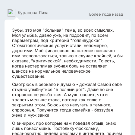
Куракова Лиза
Более года назад
Зубы, это моя "больная" тема, во всех смыслах.
Моя улыбка, давно уже, не подходит, по всем
параметрам, под критерий "голливудская".
Стоматологические услуги стали, непомерно,
дорогими. Моё финансовое положение позволяет
ими воспользоваться, только в случае крайней, я бы
сказала, "критической", необходимости. То есть,
когда нестерпимая зубная боль не оставляет
шансов на нормальное человеческое
существование.
Смотрюсь в зеркало и думаю - дожила! Самой себе
стыдно улыбнуться "в полный рот". Даже во сне
стараюсь не улыбаться. А муж говорит, что и
храпеть меньше стала, потому как сплю с
закрытым ртом. Боюсь его напугать в темноте,
спросонья. Получится тогда семейка - беззубая
жена и муж заика!
О винирах, про которые нам поведал отзыв, знаю
лишь понаслышке. Постольку-поскольку,
неоднократно, видела рекламу в интернете, причём