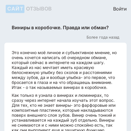
САЙТ
ОТЗЫВОВ
Войти
Виниры в коробочке. Правда или обман?
Более года назад
Это конечно моё личное и субъективное мнение, но
очень хочется написать об очередном обмане,
который сейчас в интернете на каждом шагу.
Каждый из нас мечтает иметь красивую
белоснежную улыбку без сколов и расстояниями
между зубов, да и вообще улыбка- это первое, что
бросается в глаза и на что обращаешь внимание.
Итак - о так называемых винирах в коробочке.
Как только я узнала о винирах и люминирах, то
сразу через интернет начала изучать этот вопрос.
Для тех, кто не знает виниры- это фарфоровые или
композитные пластинки, которые накладываются
поверх внешнего слоя зубов. Винир очень тонкий и
устанавливается на каждый зуб отдельно. Виниры
не снимаются и с ними можно спокойно есть, так
как они выполняют еще и защитную функцию.