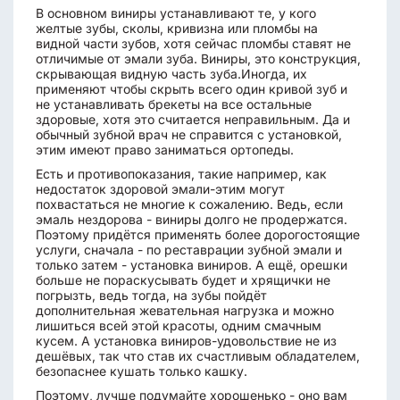
В основном виниры устанавливают те, у кого
желтые зубы, сколы, кривизна или пломбы на
видной части зубов, хотя сейчас пломбы ставят не
отличимые от эмали зуба. Виниры, это конструкция,
скрывающая видную часть зуба.Иногда, их
применяют чтобы скрыть всего один кривой зуб и
не устанавливать брекеты на все остальные
здоровые, хотя это считается неправильным. Да и
обычный зубной врач не справится с установкой,
этим имеют право заниматься ортопеды.
Есть и противопоказания, такие например, как
недостаток здоровой эмали-этим могут
похвастаться не многие к сожалению. Ведь, если
эмаль нездорова - виниры долго не продержатся.
Поэтому придётся применять более дорогостоящие
услуги, сначала - по реставрации зубной эмали и
только затем - установка виниров. А ещё, орешки
больше не пораскусывать будет и хрящички не
погрызть, ведь тогда, на зубы пойдёт
дополнительная жевательная нагрузка и можно
лишиться всей этой красоты, одним смачным
кусем. А установка виниров-удовольствие не из
дешёвых, так что став их счастливым обладателем,
безопаснее кушать только кашку.
Поэтому, лучше подумайте хорошенько - оно вам