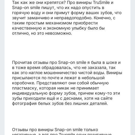
Так как же они крепятся? Про виниры TruSmile и
Snap-on smile пишут, что их надо опустить в
горячую воду и они примут форму ваших зубов, что
звучит заманчиво и неправдоподобно. Конечно, с
таким простым механизмом приобрести
качественную и экономную улыбку было бы
отлично, но это невозможно.
Прочитав отзывы про Snap-on smile я была в шоке и
в тоже время обрадовалась, что не заказала, так
как это наглое мошенничество чистой воды. Виниры
присылаются по почте и лежат в небольшой
коробочке. Представляют они собой обычную
пластмаску, которая никак не принимает
индивидуальную форму зубов, причем кому-то эти
зубы приходили ещё и с деснами, хотя на сайте
фотография белых зубов без лишних деталей.
Отзывы про виниры Snap-on smile только
негативные, а вот про Trusmile одни позитивные,