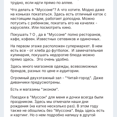
трудно, если идти прямо по аллее.
Что делать в "Муссоне"? А что хотите. Модно даже
на коньках покататься. Здесь есть отличный каток с
настоящим льдом, работает допоздна. Можно
потусить с ребенком, покатать его на качелях -
каруселях. Или посмотреть кино.
Покушать ? О , да в "Муссоне" полно ресторанов,
кафе, кофеен. Известных сетевиков и одиночных.
На первом этаже расположен супермаркет. В нем
есть все - от хлеба до футболок. И замечательная
кулинария, покушать недорогие блюда можно
прямо здесь. Это очень удобно.
Здесь много магазинов одежды, всевозможных
брендов, разных по цене и аудитории.
Огромный двухэтажный зал - "Читай-город". Даже
диванчики предусмотрены.
Есть и магазины "эконом".
Поездки в "Муссон" для меня и дочки всегда были
праздником. Здесь мы отмечали наши дни
рождения (на катке несколько раз). В этом году
также не обошлись без "Муссона". Ведь здесь есть
и картинг. Но о нем подробно напишу в другой