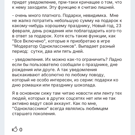
придет уведомление, прм-таки кричащее о том, что
к нему заходили. Эту функцию я считаю лишней.
- очень много платного. Подарки, невидимка. Мне
не жалко потратить небольшую сумму на подарок к
какому-нибудь хорошему празднику, Новый год, 23
февраля, день рождения или поблагодарить кого-то
в ответ за подарок. Хотя есть такие функции, как
"Все Включено", которые я приобретаю в игре
"Модератор Одноклассников". Выпадает разный
период: сутки, два или пять дней.
- уведомления. Их можно как-то ограничить? Ладно
если бы пользователю сообщали о празднике, дне
рождения или друге. А так уведомления
выскакивают абсолютно по любому поводу,
который не особо интересен, из серии: подарки ко
дню ромашки или празднику шоколада.
Я в основном сижу там читаю новости или ленту тех
людей, которых в других соцсетях нет или не так
активно ведут свой аккаунт. Как по мне,
"Одноклассники" всегда являлись любимцем
старшего поколения.
0