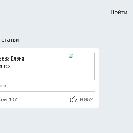
Войти
 статьи
еева Елена
айтер
нск
сей 107
9 952