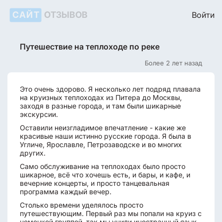
САЙТ
ОТЗЫВОВ
Войти
Путешествие на теплоходе по реке
Более 2 лет назад
Это очень здорово. Я несколько лет подряд плавала
на круизных теплоходах из Питера до Москвы,
заходя в разные города, и там были шикарные
экскурсии.
Оставили неизгладимое впечатление - какие же
красивые наши истинно русские города. Я была в
Угличе, Ярославле, Петрозаводске и во многих
других.
Само обслуживание на теплоходах было просто
шикарное, всё что хочешь есть, и бары, и кафе, и
вечерние концерты, и просто танцевальная
программа каждый вечер.
Столько времени уделялось просто
путешествующим. Первый раз мы попали на круиз с
немецкой группой, так мы учили иностранный язык,