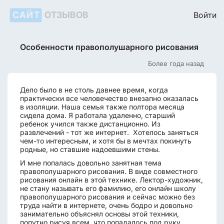
САЙТ
ОТЗЫВОВ
Войти
Особенности правополушарного рисования
Более года назад
Дело было в не столь давнее время, когда
практически все человечество внезапно оказалась
в изоляции. Наша семья также полтора месяца
сидела дома. Я работала удаленно, старший
ребенок учился также дистанционно. Из
развлечений - тот же интернет. Хотелось заняться
чем-то интересным, и хотя бы в мечтах покинуть
родные, но ставшие надоевшими стены.
И мне попалась довольно занятная тема
правополушарного рисования. В виде совместного
рисования онлайн в этой технике. Лектор-художник,
не стану называть его фамилию, его онлайн школу
правополушарного рисования и сейчас можно без
труда найти в интернете, очень бодро и довольно
занимательно объяснял основы этой техники,
попутно рисуя всем, что попадалось под руку.