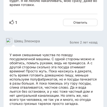
будет. Я не люблю накапливать, мою сразу, даже во
время готовки.
1
Ответить
Шевц Элеонора
Более 2 лет назад
У меня смешанные чувства по поводу
посудомоечной машины. С одной стороны можно и
обойтись, помыть руками, ведь не принцесса. А с
другой стороны сколько эта посуда отнимает
времени! Просто жуть. Пока нахожусь в декрете,
есть время готовить домашнюю пищу, меньше
используем полуфабрикатов, но и посуды пачкается
в разы больше. А пока помоешь эту гору посуды,
спина отваливается, честное слово. Да и вода
льется без остановки, а у нас тоже частный дом и
нет центральной канализации. Но опять же, нас
всего три человека, не так уж и много, но откуда
столько грязных тарелок просто загадка.