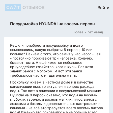
САЙТ
ОТЗЫВОВ
Войти
Посудомойка HYUNDAI на восемь персон
Более 2 лет назад
Решили приобрести посудомойку и долго
сомневались, какую выбрать: 8 персон, 10 или
больше? Начнём с того, что семья у нас небольшая
- постоянно проживают три человека. Конечно,
бывают гости. А ещё имеется небольшое
приусадебное хозяйство: коза и куры. Раз коза -
значит банки с молоком. И вот эти банки
требовалось часто и тщательно мыть.
Поскольку живём в частном доме и в качестве
канализации яма, то актуален и вопрос расхода
воды. Так вот: в описании к посудомоечной машине
Hyundai на 8 персон сказано, что воды на восемь
глубоких тарелок и восемь мелких, плюс вилки с
ложками и бокалы и дополнительные кастрюльки с
банками - на всё это требуется всего восемь литров
воды! Именно это понравилось мне больше всего.