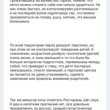
Прокатившись на волнистых горках, поняли, что
легко можно сломать себе или сильно удариться. На
них очень быстро, не контролируемо разгоняешься
и на последней волне подлетаешь так, что можно
приземлиться на голову, руку, копчик, что весьма
болезненно
По всей территории парка дежурит персонал, но
при этом он не контролирует поведение детей. К
сожалению, возрастной разброс посетителе (детей)
очень велик, а зоны малышей и те что были бы
больше интересны подросткам, перемешаны между
собой, что приводит к тому, что дети постарше
заигравшись, сносят малышей, а персонал центра
не пытается их даже утихомирить, сделать
замечание или привлечь внимание родителей.
Так же минусов хочу отметить Рестораны Joki Joya.
К еде и напиткам претензий нет, все довольно
приземленно, но вкусно, среднестатистическая