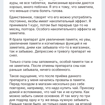
ауры, не все таблетки, выписанные врачом даются
хорошо, много побочки. Я это к тому, что заметила,
что меньше стала болеть голова.
Единственное, говорят что его можно употреблять
постоянно, якобы имеет накопительный эффект. Я
принимала 1 курс, потом был перерыв где-то на
месяц, полтора. Особого накопительного эффекта не
заметила.
Я брала препарат для увеличения памяти, но увы,
увеличения памяти и когнитивных функций я не
заметила, днем как забывала что-то в магазинах,
так и забываю. Депрессию и тревогу препарат не
снял.
Только стала сны запоминать, особой памяти так и
не заметила. После отмены препарата сны как
раньше забывала, ничего особенного.
Такое ощущение, что после приёма данного
препарата у меня начались провалы в памяти.
Перед походом в магазин несколько раз себе
повторяю, например, что надо купить чай. Прихожу
домой и вспоминаю, что чай так и не купила. Как
можно забыть самое основное. И так могу по три
дня подряд одну и ту же вещь нужную забывать.
Раньше такое было, но только один раз, на второй