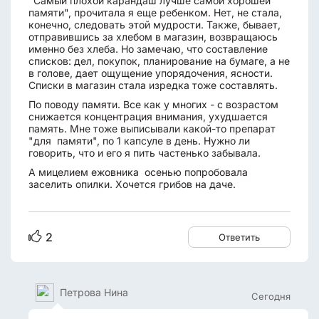
"Самый плохой карандаш лучше самой хорошей
памяти", прочитала я еще ребенком. Нет, не стала,
конечно, следовать этой мудрости. Также, бывает,
отправившись за хлебом в магазин, возвращаюсь
именно без хлеба. Но замечаю, что составление
списков: дел, покупок, планирование на бумаге, а не
в голове, дает ощущение упорядочения, ясности.
Списки в магазин стала изредка тоже составлять.
По поводу памяти. Все как у многих - с возрастом
снижается концентрация внимания, ухудшается
память. Мне тоже выписывали какой-то препарат
"для памяти", по 1 капсуле в день. Нужно ли
говорить, что и его я пить частенько забывала.
А мицелием ежовника осенью попробовала
заселить опилки. Хочется грибов на даче.
2
Ответить
Петрова Нина
Сегодня