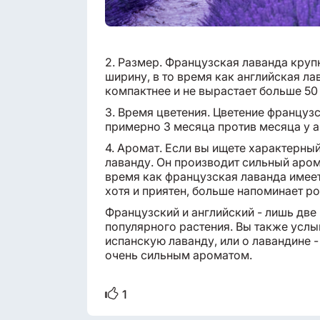
2. Размер. Французская лаванда крупн
ширину, в то время как английская л
компактнее и не вырастает больше 50 
3. Время цветения. Цветение француз
примерно 3 месяца против месяца у а
4. Аромат. Если вы ищете характерны
лаванду. Он производит сильный аром
время как французская лаванда имеет
хотя и приятен, больше напоминает р
Французский и английский - лишь две
популярного растения. Вы также усл
испанскую лаванду, или о лавандине -
очень сильным ароматом.
1