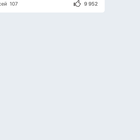
сей 107
9 952