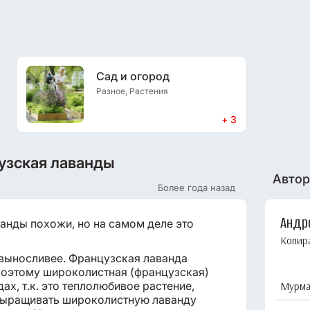
Сад и огород
Разное, Растения
+ 3
узская лаванды
Автор
Более года назад
Андр
анды похожи, но на самом деле это
Копир
 выносливее. Французская лаванда
Поэтому широколистная (французская)
ах, т.к. это теплолюбивое растение,
Мурма
 Выращивать широколистную лаванду