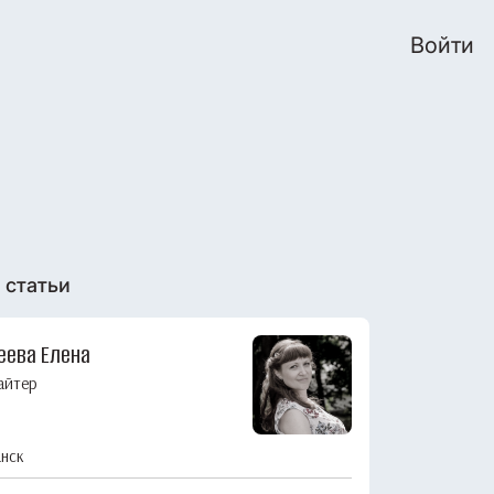
Войти
 статьи
еева Елена
айтер
нск