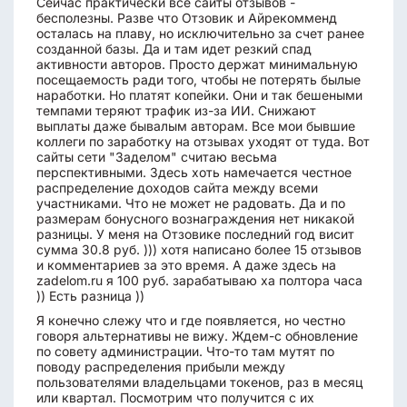
Сейчас практически все сайты отзывов -
бесполезны. Разве что Отзовик и Айрекомменд
осталась на плаву, но исключительно за счет ранее
созданной базы. Да и там идет резкий спад
активности авторов. Просто держат минимальную
посещаемость ради того, чтобы не потерять былые
наработки. Но платят копейки. Они и так бешеными
темпами теряют трафик из-за ИИ. Снижают
выплаты даже бывалым авторам. Все мои бывшие
коллеги по заработку на отзывах уходят от туда. Вот
сайты сети "Заделом" считаю весьма
перспективными. Здесь хоть намечается честное
распределение доходов сайта между всеми
участниками. Что не может не радовать. Да и по
размерам бонусного вознаграждения нет никакой
разницы. У меня на Отзовике последний год висит
сумма 30.8 руб. ))) хотя написано более 15 отзывов
и комментариев за это время. А даже здесь на
zadelom.ru я 100 руб. зарабатываю ха полтора часа
)) Есть разница ))
Я конечно слежу что и где появляется, но честно
говоря альтернативы не вижу. Ждем-с обновление
по совету администрации. Что-то там мутят по
поводу распределения прибыли между
пользователями владельцами токенов, раз в месяц
или квартал. Посмотрим что получится с их