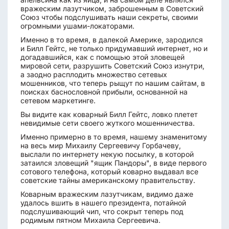
вражеским лазутчиком, заброшенным в Советский
Союз чтобы подслушивать наши секреты, своими
огромными ушами-локаторами.
Именно в то время, в далекой Америке, зародился
и Билл Гейтс, не только придумавший интернет, но и
догадавшийся, как с помощью этой зловещей
мировой сети, разрушить Советский Союз изнутри,
а заодно расплодить множество сетевых
мошенников, что теперь рыщут по нашим сайтам, в
поисках баснословной прибыли, основанной на
сетевом маркетинге.
Вы видите как коварный Билл Гейтс, ловко плетет
невидимые сети своего жуткого мошенничества.
Именно примерно в то время, нашему знаменитому
на весь мир Михаилу Сергеевичу Горбачеву,
выслали по интернету некую посылку, в которой
затаился зловещий "ящик Пандоры", в виде первого
сотового телефона, который коварно выдавал все
советские тайны американскому правительству.
Коварным вражеским лазутчикам, видимо даже
удалось вшить в нашего президента, потайной
подслушивающий чип, что сокрыт теперь под
родимым пятном Михаила Сергеевича.