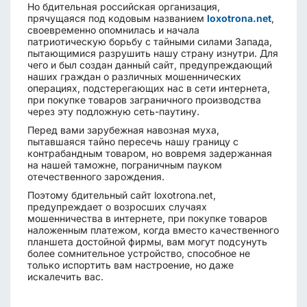
Но бдительная российская организация,
прячущаяся под кодовым названием
loxotrona.net
,
своевременно опомнилась и начала
патриотическую борьбу с тайными силами Запада,
пытающимися разрушить нашу страну изнутри. Для
чего и был создан данный сайт, предупреждающий
наших граждан о различных мошеннических
операциях, подстерегающих нас в сети интернета,
при покупке товаров заграничного производства
через эту подложную сеть-паутину.
Перед вами зарубежная навозная муха,
пытавшаяся тайно пересечь нашу границу с
контрабандным товаром, но вовремя задержанная
на нашей таможне, пограничным пауком
отечественного зарождения.
Поэтому бдительный сайт loxotrona.net,
предупреждает о возросших случаях
мошенничества в интернете, при покупке товаров
наложенным платежом, когда вместо качественного
планшета достойной фирмы, вам могут подсунуть
более сомнительное устройство, способное не
только испортить вам настроение, но даже
искалечить вас.