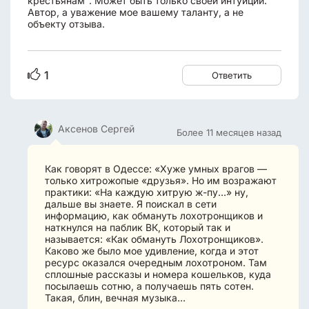
крестьянам". Может быть только своей интуиции.
Автор, а уважение мое вашему таланту, а не
объекту отзыва.
1
Ответить
Аксенов Сергей
Более 11 месяцев назад
Как говорят в Одессе: «Хуже умных врагов —
только хитрожопые «друзья». Но им возражают
практики: «На каждую хитрую ж-пу…» ну,
дальше вы знаете. Я поискал в сети
информацию, как обмануть лохотронщиков и
наткнулся на паблик ВК, который так и
называется: «Как обмануть Лохотронщиков».
Каково же было мое удивление, когда и этот
ресурс оказался очередным лохотроном. Там
сплошные рассказы и номера кошельков, куда
посылаешь сотню, а получаешь пять сотен.
Такая, блин, вечная музыка…