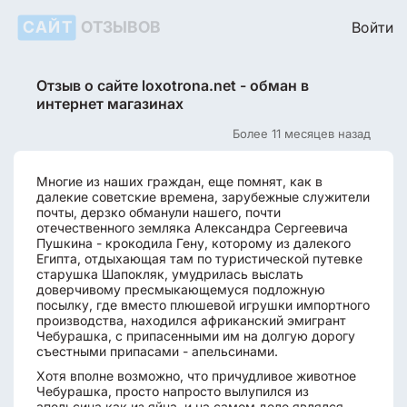
САЙТ
ОТЗЫВОВ
Войти
Отзыв о сайте loxotrona.net - обман в
интернет магазинах
Более 11 месяцев назад
Многие из наших граждан, еще помнят, как в
далекие советские времена, зарубежные служители
почты, дерзко обманули нашего, почти
отечественного земляка Александра Сергеевича
Пушкина - крокодила Гену, которому из далекого
Египта, отдыхающая там по туристической путевке
старушка Шапокляк, умудрилась выслать
доверчивому пресмыкающемуся подложную
посылку, где вместо плюшевой игрушки импортного
производства, находился африканский эмигрант
Чебурашка, с припасенными им на долгую дорогу
съестными припасами - апельсинами.
Хотя вполне возможно, что причудливое животное
Чебурашка, просто напросто вылупился из
апельсина как из яйца, и на самом деле являлся