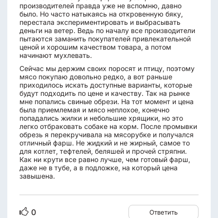
производителей правда уже не вспомню, давно
было. Но часто натыкаясь на откровенную бяку,
перестала экспериментировать и выбрасывать
деньги на ветер. Ведь по началу все производители
пытаются заманить покупателей привлекательной
ценой и хорошим качеством товара, а потом
начинают мухлевать.
Сейчас мы держим своих поросят и птицу, поэтому
мясо покупаю довольно редко, а вот раньше
приходилось искать доступные варианты, которые
будут подходить по цене и качеству. Так на рынке
мне попались свиные обрези. На тот момент и цена
была приемлемая и мясо неплохое, конечно
попадались жилки и небольшие хрящики, но это
легко отбраковать собаке на корм. После промывки
обрезь я перекручивала на мясорубке и получался
отличный фарш. Не жидкий и не жирный, самое то
для котлет, тефтелей, беляшей и прочей стряпни.
Как ни крути все равно лучше, чем готовый фарш,
даже не в тубе, а в подложке, на который цена
завышена.
0
Ответить