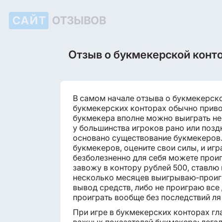
САЙТ
ОТЗЫВОВ
Отзыв о букмекерской конто
В самом начале отзыва о букмекерско
букмекерских конторах обычно приво
букмекера вполне можно выиграть нес
у большинства игроков рано или позд
основано существование букмекеров.
букмекеров, оцените свои силы, и игр
безболезненно для себя можете проигр
завожу в контору рублей 500, ставлю 
несколько месяцев выигрываю-проигр
вывод средств, либо не проиграю все 
проиграть вообще без последствий ля
При игре в букмекерских конторах гл