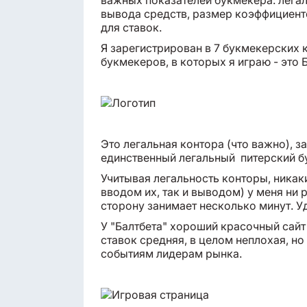
важных показателей букмекера: лега
вывода средств, размер коэффициенто
для ставок.
Я зарегистрирован в 7 букмекерских 
букмекеров, в которых я играю - это Б
Это легальная контора (что важно), з
единственный легальный питерский бу
Учитывая легальность конторы, никак
вводом их, так и выводом) у меня ни 
сторону занимает несколько минут. У
У "Балтбета" хороший красочный сайт
ставок средняя, в целом неплохая, но
событиям лидерам рынка.