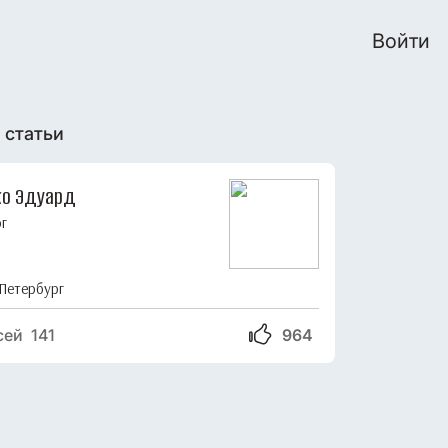
Войти
 статьи
ко Эдуард
г
Петербург
сей 141
964