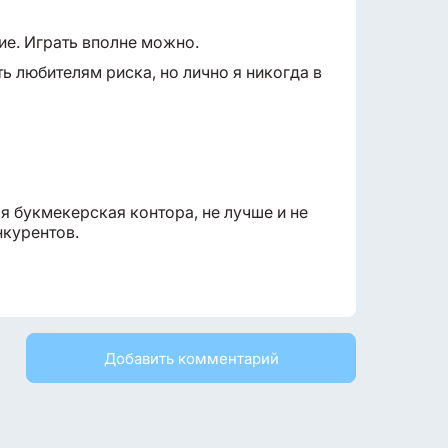
ие. Играть вполне можно.
ь любителям риска, но лично я никогда в
ая букмекерская контора, не лучше и не
нкурентов.
Добавить комментарий